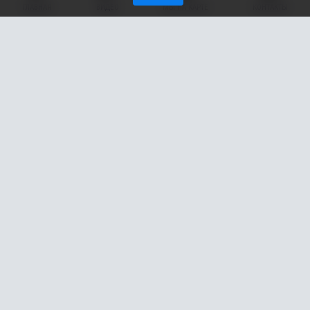
ГЛАВНАЯ
ВИДЕО
МЫ НА КАРТЕ
КОНТАКТЫ
В ХМАО у грибников появилась новая
проблема: неизвестные на белом кроссовере