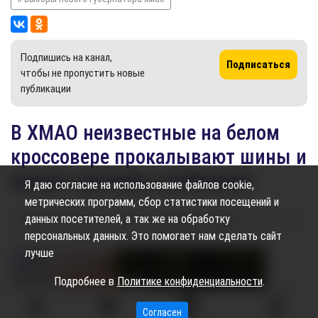
Подпишись на канал,
Подписаться
чтобы не пропустить новые
публикации
В ХМАО неизвестные на белом
кроссовере прокалывают шины и
воруют урожай у грибников
Я даю согласие на использование файлов cookie,
метрических программ, сбор статистики посещений и
данных посетителей, а так же на обработку
08.09.2024
09:40
1.37K
Нафиса Гараева
персональных данных. Это помогает нам сделать сайт
лучше
Подробнее в
Политике конфиденциальности
.
Согласен