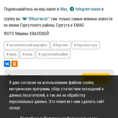
Подписывайтесь на наш канал в
Max
,
telegram-канал
и
группу во
"ВКонтакте"
: там только самые важные новости
из жизни Сургутского района, Сургута и ХМАО.
ФОТО Марины ХВАЛЕВОЙ
экологический марафон
барсово
барсова гора
хмао
югра
сургутский район
Подпишись на канал,
Подписаться
чтобы не пропустить новые
Я даю согласие на использование файлов cookie,
публикации
метрических программ, сбор статистики посещений и
данных посетителей, а так же на обработку
персональных данных. Это помогает нам сделать сайт
лучше