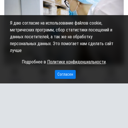
Я даю согласие на использование файлов cookie,
метрических программ, сбор статистики посещений и
данных посетителей, а так же на обработку
персональных данных. Это помогает нам сделать сайт
лучше
Подробнее в
Политике конфиденциальности
.
Фаршированный перец мог стать причиной вспышки
Согласен
ГЛАВНАЯ
ВИДЕО
МЫ НА КАРТЕ
КОНТАКТЫ
кишечной инфекции в кардиодиспансере в Сургуте
(ХМАО). Об этом сообщила заместитель руководителя
Роспотребнадзора по ХМАО-Югре Инна Кудрявцева.
Сотрудники Роспотребнадзора совместно с окружными
властями проводят проверку в кардиодиспансере, где почти
сотня пациентов заразилась сальмонеллезом. Одна из
возможных причин вспышки заболеваемости –