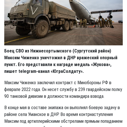
Боец СВО из Нижнесортымского (Сургутский район)
Максим Чиженко уничтожил в ДНР вражеский опорный
пункт. Его представили к награде медаль «Жукова»,
пишет
telegram
-канал «ЮграСолдату».
Максим Чиженко заключил контракт с Минобороны РФ в
феврале 2022 года. Он несет службу в 239 гвардейском полку
90 танковой дивизии в должности командира взвода.
В конце мая в составе экипажа он выполнял боевую задачу в
районе села Уманское в ДНР. Во время контрнаступления
Максим под артиллерийскими обстрелами прямым попаданием