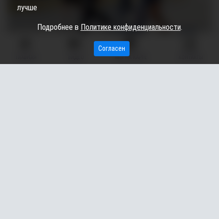
лучше
Подробнее в
Политике конфиденциальности
.
Согласен
ГЛАВНАЯ
ВИДЕО
МЫ НА КАРТЕ
КОНТАКТЫ
Роскошь для молодежи.
В хоккейном корте, куда далее последовала делегация, будут
проводиться тренировки по баскетболу, волейболу, мини-
футболу, атлетической гимнастике, а зимой жители смогут
посещать ледовый каток. В планах – открытие секции по
тхэквондо и лыжным гонкам.
Между футбольными командами из Сытомино и Лямина
объявили товарищеский матч. Глава района передал главному
судье мяч, тем самым дал старт началу игры.