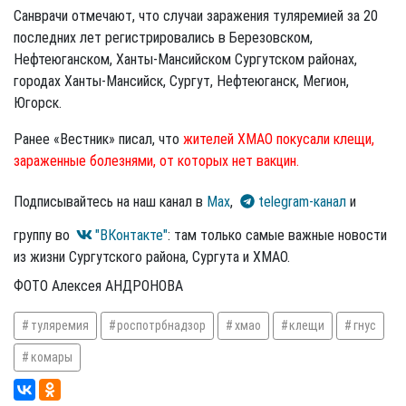
Санврачи отмечают, что случаи заражения туляремией за 20
последних лет регистрировались в Березовском,
Нефтеюганском, Ханты-Мансийском Сургутском районах,
городах Ханты-Мансийск, Сургут, Нефтеюганск, Мегион,
Югорск.
Ранее «Вестник» писал, что
жителей ХМАО покусали клещи,
зараженные болезнями, от которых нет вакцин.
Подписывайтесь на наш канал в
Max
,
telegram-канал
и
группу во
"ВКонтакте"
: там только самые важные новости
из жизни Сургутского района, Сургута и ХМАО.
ФОТО Алексея АНДРОНОВА
туляремия
роспотрбнадзор
хмао
клещи
гнус
комары