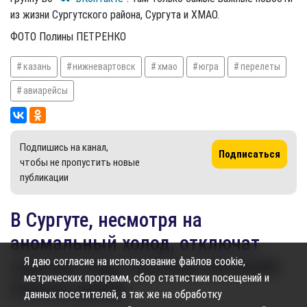
из жизни Сургутского района, Сургута и ХМАО.
ФОТО Полины ПЕТРЕНКО
казань
нижневартовск
хмао
югра
перелеты
авиарейсы
Подпишись на канал,
Подписаться
чтобы не пропустить новые
публикации
​В Сургуте, несмотря на
аномальный холод, отключат
горячую воду тысячам жителей.
Я даю согласие на использование файлов cookie,
метрических программ, сбор статистики посещений и
Список домов
данных посетителей, а так же на обработку