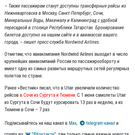
– Также пассажирам станут доступны трансферные рейсы из
Нижневартовска в Москву, Санкт-Петербург, Сочи,
Минеральные Воды, Махачкалу и Калининград с удобной
пересадкой в столице Республики Татарстан. Бронирование
билетов доступно на нашем сайте и в авиакассах вашего
города, – пишет пресс-служба Nordwind Airlines.
Отметим, что авиакомпания Nordwind Airlines выходит в число
крупнейших авиакомпаний России по пассажирообороту и
имеет одну из самых развитых маршрутных сетей регулярных
полетов по стране.
Ранее «Вестник» писал, что в Utair увеличили количество
рейсов
в Сочи из Сургута и Тюмени
. С 1 июня самолеты Utair
из Сургута в Сочи будут курсировать 13 раз в неделю, а из
Тюмени в Сочи – 7 раз.
Подписывайтесь на наш канал в
Max
,
telegram-канал
и
группу во
"ВКонтакте"
: там только самые важные новости