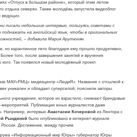
иях «Отпуск в большом районе», который этим летом
го отдыха северян. Также молодёжь запустила видеоблог
м ведущих.
ни писали небольшие интервью, пользуясь советами с
 поднажать на английский язык, чтобы в оригинальных
можностей, – добавила Мария Арутюнян.
е, но карантинное лето благодаря ему прошло продуктивно,
Более того, после завершения занятий и вручения
у кого. Так появился новый молодёжный проект.
базе МАУ«РМЦ» медиацентр «ЛюдиR». Название с отсылкой к
овек уникален и обладает суперсилой, пояснили авторы.
ьного учреждения, которое их взрастило, снимают брендовые
н-мероприятий. Публикации юных журналистов даже
. Например, интервью
Анастасии Кочеровой
из Лянтора с
ей Рындиной
было опубликовано в интернет-журнале
России. Достижение, между прочим.
 форума «Информационный мир Югры» губернатор Югры