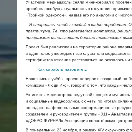
Участники медиашколы сняли мини-сериал о поселен
приобрел особую актуальность в отсутствие привычно
«Тройной одеколон», назвав его по аналогии с число
– Я старалась, чтобы каждый в кадре поработал. О
практикума. Те, кто увлекается монтажом, решили
программах использовать больше технических воз
Проект был реализован на территории района впервы
в один голос утверждают все слушатели медиашколы. 
сертификатов желания расставаться не оказалось ни 
Как корабль назовёте…
Начавшись с учёбы, проект перерос в созданный на 
комиксам «Люди Икс», говорит о том, что каждый чел
Активисты медиаотряда ведут сайт, соцсети мунициал
и социальные видеоролики, сюжеты по итогам онлай
попадают на федеральные информационные ресурсы
создателем и руководителем группы «911»
Анастаси
«ДОБРО.ЖУРНАЛ» Ассоциации волонтёрских центров 
В понедельник, 23 ноября, в рамках XIV окружного