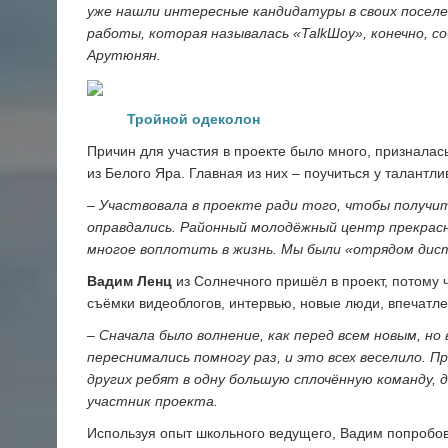
уже нашли интересные кандидатуры в своих поселе
работы, которая называлась «TalkШоу», конечно, 
Арутюнян.
Тройной одеколон
Причин для участия в проекте было много, признала
из Белого Яра. Главная из них – поучиться у талантл
– Участвовала в проекте ради того, чтобы получи
оправдались. Районный молодёжный центр прекрасно
многое воплотить в жизнь. Мы были «отрядом дист
Вадим Ленц
из Солнечного пришёл в проект, потому ч
съёмки видеоблогов, интервью, новые люди, впечатле
– Сначала было волнение, как перед всем новым, но
переснимались помногу раз, и это всех веселило. П
других ребят в одну большую сплочённую команду, 
участник проекта.
Используя опыт школьного ведущего, Вадим попробов