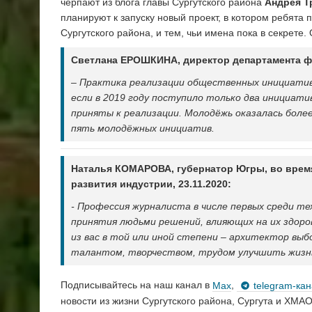
черпают из блога главы Сургутского района
Андрея Т
планируют к запуску новый проект, в котором ребята
Сургутского района, и тем, чьи имена пока в секрете.
Светлана ЕРОШКИНА, директор департамента ф
– Практика реализации общественных инициатив 
если в 2019 году поступило только два инициати
приняты к реализации. Молодёжь оказалась более
пять молодёжных инициатив.
Наталья КОМАРОВА, губернатор Югры, во врем
развития индустрии, 23.11.2020:
- Профессия журналиста в числе первых среди т
принятия людьми решений, влияющих на их здоро
из вас в той или иной степени – архитектор выб
талантом, творчеством, трудом улучшить жизнь 
Подписывайтесь на наш канал в
Max
,
telegram-ка
новости из жизни Сургутского района, Сургута и ХМАО