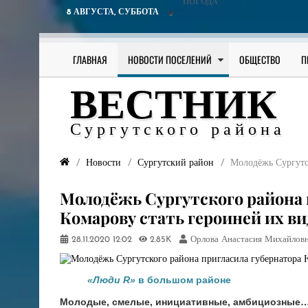
ПОГОДА
8 АВГУСТА,
СУББОТА
ГЛАВНАЯ
НОВОСТИ ПОСЕЛЕНИЙ
ОБЩЕСТВО
П
ВЕСТНИК
Сургутского района
Новости
Сургутский район
​Молодёжь Сургутс
​Молодёжь Сургутского района
Комарову стать героиней их ви
28.11.2020
12:02
2.85K
Орлова Анастасия Михайлов
«Люди R»
в большом районе
Молодые, смелые, инициативные, амбициозные… 