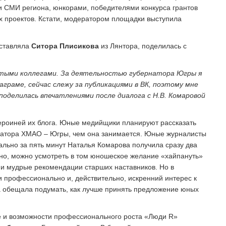
и СМИ региона, юнкорами, победителями конкурса грантов
проектов. Кстати, модератором площадки выступила
дставляла
Ситора Плисикова
из Лянтора, поделилась с
тыми коллегами. За деятельностью губернатора Югры я
аграме, сейчас слежу за публикациями в ВК, поэтому мне
поделилась впечатлениями после диалога с Н.В. Комаровой
ероиней их блога. Юные медийщики планируют рассказать
рнатора ХМАО – Югры, чем она занимается. Юные журналисты
вально за пять минут Наталья Комарова получила сразу два
но, можно усмотреть в том юношеское желание «хайпануть»
 и мудрые рекомендации старших наставников. Но в
 профессионально и, действительно, искренний интерес к
а обещала подумать, как лучше принять предложение юных
е и возможности профессионального роста «Люди R»