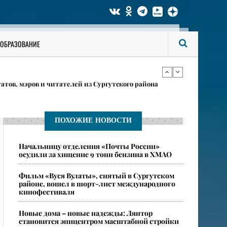
 женщинами из Москвы и регионов
ОБРАЗОВАНИЕ
ты с коренными жителями в Сургутском районе
атов, мэров и читателей из Сургутского района
 женщинами из Москвы и регионов
х видеоблога
ПОХОЖИЕ НОВОСТИ
​Начальницу отделения «Почты России»
ты с коренными жителями в Сургутском районе
осудили за хищение 9 тонн бензина в ХМАО
​Фильм «Вуся Вулаты», снятый в Сургутском
районе, вошел в шорт-лист международного
кинофестиваля
Новые дома – новые надежды: Лянтор
становится эпицентром масштабной стройки