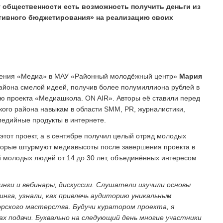
у общественности есть возможность получить деньги из
ативного бюджетирования» на реализацию своих
вления «Медиа» в МАУ «Районный молодёжный центр»
Мария
йона смелой идеей, получив более полумиллиона рублей в
ю проекта «Медиашкола. ON AIR». Авторы её ставили перед
кого района навыкам в области SMM, PR, журналистики,
медийные продукты в интернете.
тот проект, а в сентябре получил целый отряд молодых
оторые штурмуют медиавысоты после завершения проекта в
й молодых людей от 14 до 30 лет, объединённых интересом
инги и вебинары, дискуссии. Слушатели изучили основы
га, узнали, как привлечь аудиторию уникальным
рского мастерства. Будучи куратором проекта, я
ах подачи. Буквально на следующий день многие участники