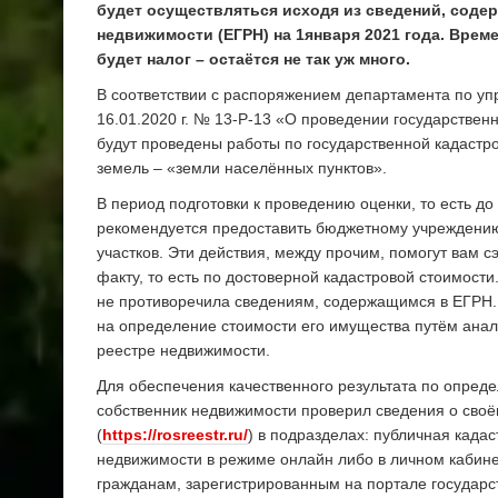
будет осуществляться исходя из сведений, соде
недвижимости (ЕГРН) на 1января 2021 года. Време
будет налог – остаётся не так уж много.
В соответствии с распоряжением департамента по 
16.01.2020 г. № 13-Р-13 «О проведении государственн
будут проведены работы по государственной кадастро
земель – «земли населённых пунктов».
В период подготовки к проведению оценки, то есть д
рекомендуется предоставить бюджетному учреждению
участков. Эти действия, между прочим, помогут вам с
факту, то есть по достоверной кадастровой стоимост
не противоречила сведениям, содержащимся в ЕГРН. 
на определение стоимости его имущества путём ана
реестре недвижимости.
Для обеспечения качественного результата по опред
собственник недвижимости проверил сведения о своё
(
https://rosreestr.ru/
) в подразделах: публичная када
недвижимости в режиме онлайн либо в личном кабинет
гражданам, зарегистрированным на портале государст