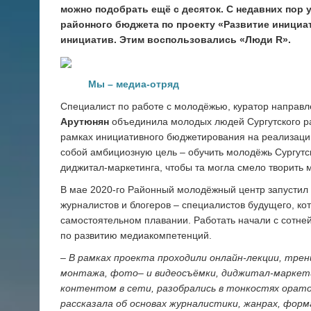
можно подобрать ещё с десяток. С недавних пор 
районного бюджета по проекту «Развитие иници
инициатив. Этим воспользовались «Люди R».
Мы – медиа-отряд
Специалист по работе с молодёжью, куратор напра
Арутюнян
объединила молодых людей Сургутского ра
рамках инициативного бюджетирования на реализаци
собой амбициозную цель – обучить молодёжь Сургутс
диджитал-маркетинга, чтобы та могла смело творить 
В мае 2020-го Районный молодёжный центр запустил э
журналистов и блогеров – специалистов будущего, к
самостоятельном плавании. Работать начали с сотне
по развитию медиакомпетенций.
– В рамках проекта проходили онлайн-лекции, трен
монтажа, фото– и видеосъёмки, диджитал-маркетин
контентом в сети, разобрались в тонкостях орато
рассказала об основах журналистики, жанрах, форм