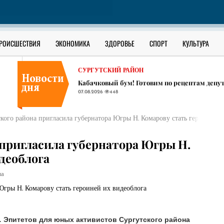
В ЮГРЕ
Блогер из Сургута раскрыла разницу между
07.08.2026
439
СУРГУТСКИЙ РАЙОН
РОИСШЕСТВИЯ
ЭКОНОМИКА
ЗДОРОВЬЕ
СПОРТ
КУЛЬТУРА
Тайга и дисциплина: подводные камни рабо
07.08.2026
456
СУРГУТСКИЙ РАЙОН
Кабачковый бум! Готовим по рецептам депут
07.08.2026
448
В ЮГРЕ
Блогер из Сургута раскрыла разницу между
кого района пригласила губернатора Югры Н. Комарову стать героиней и
07.08.2026
439
СУРГУТСКИЙ РАЙОН
 пригласила губернатора Югры Н.
Тайга и дисциплина: подводные камни рабо
деоблога
07.08.2026
456
на
Эпитетов для юных активистов Сургутского района