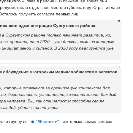
рубецкого
«Глава в районе». В ближайшее время они
 предусмотрели отдельное место и губернатору Югры, и главе
 Осталось получить согласие первых лиц.
инансов администрации Сургутского района:
в Сургутском районе только начинает развитие, но,
вных проекта, то в 2020 – уже девять, семь из которых
 инициативной и сильной. В 2020 году реализуется уже
я обсуждения с югорским медиасообществом аспектов
ех, которые отвечают за организацию контекста для
вье, безопасность, успешность, качество жизни. Каждый
ора человека. Вы, как специалисты способны своим
людей, уберечь их от угроз.
нал
и группу во
"ВКонтакте"
: там только самые важные
.