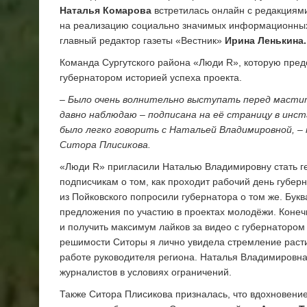
Наталья Комарова
встретилась онлайн с редакциям
на реализацию социально значимых информационных 
главный редактор газеты «Вестник»
Ирина Ленькина.
Команда Сургутского района «Люди R», которую пре
губернатором историей успеха проекта.
– Было очень волнительно выступать перед масти
давно наблюдаю – подписана на её страницу в инст
было легко говорить с Натальей Владимировной, – 
Ситора Плисикова.
«Люди R» пригласили Наталью Владимировну стать г
подписчикам о том, как проходит рабочий день губе
из Пойковского попросили губернатора о том же. Бук
предложения по участию в проектах молодёжи. Конеч
и получить максимум лайков за видео с губернатором
решимости Ситоры я лично увидела стремление расти
работе руководителя региона. Наталья Владимировн
журналистов в условиях ограничений.
Также Ситора Плисикова призналась, что вдохновени