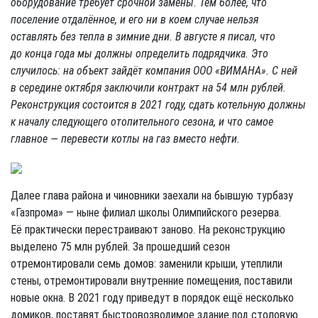
оборудование требует срочной замены. Тем более, что
поселение отдалённое, и его ни в коем случае нельзя
оставлять без тепла в зимние дни. В августе я писал, что
до конца года мы должны определить подрядчика. Это
случилось: на объект зайдёт компания ООО «ВИМАНА». С ней
в середине октября заключили контракт на 54 млн рублей.
Реконструкция состоится в 2021 году, сдать котельную должны
к началу следующего отопительного сезона, и что самое
главное — перевести котлы на газ вместо нефти.
Далее глава района и чиновники заехали на бывшую турбазу
«Газпрома» — ныне филиал школы Олимпийского резерва.
Её практически перестраивают заново. На реконструкцию
выделено 75 млн рублей. За прошедший сезон
отремонтировали семь домов: заменили крыши, утеплили
стены, отремонтировали внутренние помещения, поставили
новые окна. В 2021 году приведут в порядок ещё несколько
домиков, поставят быстровозводимое здание под столовую.