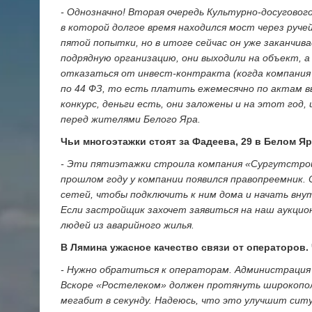
- Однозначно! Вторая очередь Культурно-досуговог
в которой долгое время находился мост через руче
пятой попытки, но в итоге сейчас он уже заканчив
подрядную организацию, они выходили на объект, 
отказаться от инвест-контракта (когда компания 
по 44 ФЗ, то есть платить ежемесячно по актам в
конкурс, деньги есть, они заложены и на этот год, 
перед жителями Белого Яра.
Чьи многоэтажки стоят за Фадеева, 29 в Белом Я
- Эти пятиэтажки строила компания «Сургутстро
прошлом году у компании появился правопреемник.
сетей, чтобы подключить к ним дома и начать вну
Если застройщик захочет заявиться на наш аукцио
людей из аварийного жилья.
В Лямина ужасное качество связи от операторов.
- Нужно обратиться к операторам. Администрация 
Вскоре «Ростелеком» должен протянуть широкопо
мегабит в секунду. Надеюсь, что это улучшит сит