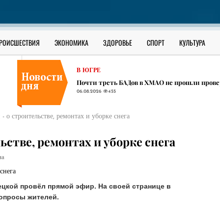
РОССИЯ
Школьник из села в ЯНАО взламывал за день
06.08.2026
448
ОФИЦИАЛЬНО
РОИСШЕСТВИЯ
ЭКОНОМИКА
ЗДОРОВЬЕ
СПОРТ
КУЛЬТУРА
Как уберечь ребенка от наркотиков: разбор 
06.08.2026
1119
В ЮГРЕ
Почти треть БАДов в ХМАО не прошли прове
06.08.2026
455
РОССИЯ
Школьник из села в ЯНАО взламывал за день
- о строительстве, ремонтах и уборке снега
06.08.2026
448
ОФИЦИАЛЬНО
ьстве, ремонтах и уборке снега
Как уберечь ребенка от наркотиков: разбор 
06.08.2026
1119
на
ецкой провёл прямой эфир. На своей странице в
опросы жителей.