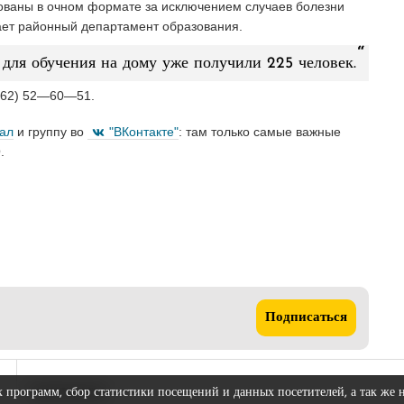
зованы в очном формате за исключением случаев болезни
ает районный департамент образования.
 для обучения на дому уже получили 225 человек.
3462) 52—60—51.
нал
и группу во
"ВКонтакте"
: там только самые важные
.
Подписаться
х программ, сбор статистики посещений и данных посетителей, а так же 
КОНТАКТЫ