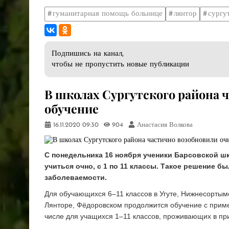
гуманитарная помощь больнице
лянтор
сургу
Подпишись на канал,
чтобы не пропустить новые публикации
В школах Сургутского района 
обучение
16.11.2020
09:30
904
Анастасия Волкова
С понедельника 16 ноября ученики Барсовской шк
учиться очно, с 1 по 11 классы. Такое решение б
заболеваемости.
Для обучающихся 6–11 классов в Угуте, Нижнесортымс
Лянторе, Фёдоровском продолжится обучение с приме
числе для учащихся 1–11 классов, проживающих в пр