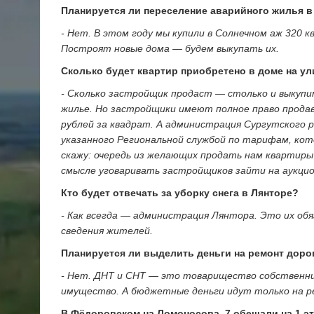
Планируется ли переселение аварийного жилья в
- Нет. В этом году мы купили в Солнечном аж 320 к
Построят новые дома — будем выкупать их.
Сколько будет квартир приобретено в доме на у
- Сколько застройщик продаст — столько и выкупи
жилье. Но застройщики имеют полное право продава
рублей за квадрат. А администрация Сургутского
указанного Региональной службой по тарифам, кот
скажу: очередь из желающих продать нам квартиры
смысле уговаривать застройщиков зайти на аукцио
Кто будет отвечать за уборку снега в Лянторе?
- Как всегда — администрация Лянтора. Это их об
сведения жителей.
Планируется ли выделить деньги на ремонт доро
- Нет. ДНТ и СНТ — это товарищество собственни
имущество. А бюджетные деньги идут только на р
В Фёдоровском на Ломоносова, 7 обещали на 1 эта