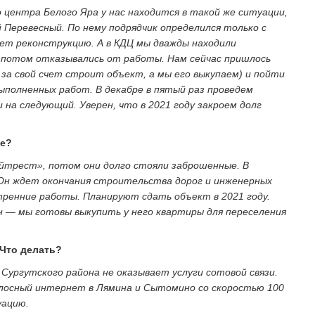
о центра Белого Яра у нас находится в такой же ситуации,
й Перевесный. По нему подрядчик определился только с
ает реконструкцию. А в КДЦ мы дважды находили
а потом отказывались от работы. Нам сейчас пришлось
за свой счет строит объект, а мы его выкупаем) и пойти
ыполненных работ. В декабре в пятый раз проведем
и на следующий. Уверен, что в 2021 году закроем долг
ре?
йтрест», потом они долго стояли заброшенные. В
 Он ждет окончания строительства дорог и инженерных
тренние работы. Планируют сдать объект в 2021 году.
н — мы готовы выкупить у него квартиры для переселения
 Что делать?
Сургутского района не оказывает услуги сотовой связи.
лосный интернет в Лямина и Сытомино со скоростью 100
уацию.