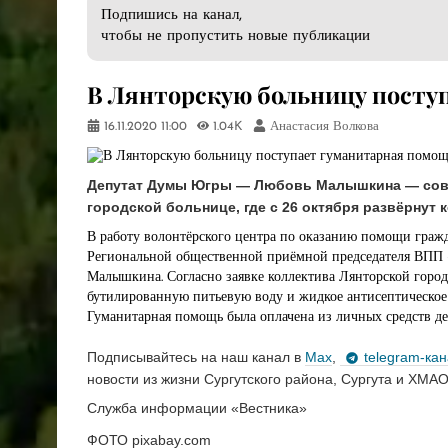
Подпишись на канал,
чтобы не пропустить новые публикации
В Лянторскую больницу посту
16.11.2020
11:00
1.04K
Анастасия Волкова
Депутат Думы Югры — Любовь Малышкина — совм
городской больнице, где с 26 октября развёрнут 
В работу волонтёрского центра по оказанию помощи гражд
Региональной общественной приёмной председателя ВПП
Малышкина. Согласно заявке коллектива Лянторской горо
бутилированную питьевую воду и жидкое антисептическое
Гуманитарная помощь была оплачена из личных средств де
Подписывайтесь на наш канал в
Max
,
telegram-ка
новости из жизни Сургутского района, Сургута и ХМАО
Служба информации «Вестника»
ФОТО pixabay.com