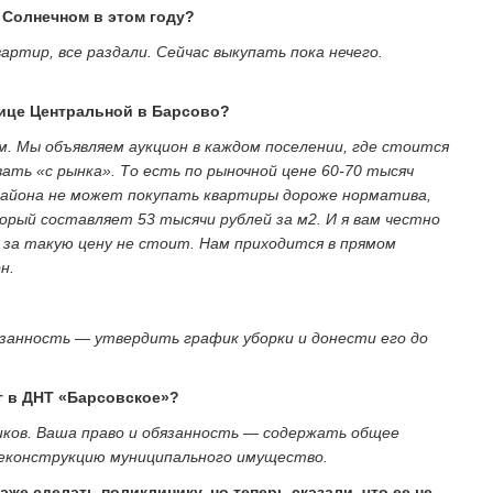
 Солнечном в этом году?
вартир, все раздали. Сейчас выкупать пока нечего.
лице Центральной в Барсово?
м. Мы объявляем аукцион в каждом поселении, где стоится
ть «с рынка». То есть по рыночной цене 60-70 тысяч
 района не может покупать квартиры дороже норматива,
орый составляет 53 тысячи рублей за м2. И я вам честно
 за такую цену не стоит. Нам приходится в прямом
н.
язанность — утвердить график уборки и донести его до
г в ДНТ «Барсовское»?
ков. Ваша право и обязанность — содержать общее
еконструкцию муниципального имущество.
же сделать поликлинику, но теперь сказали, что ее не