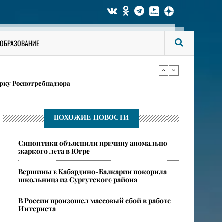
ги аккаунты на «Госуслугах»
ОБРАЗОВАНИЕ
в карточках
рку Роспотребнадзора
ги аккаунты на «Госуслугах»
ПОХОЖИЕ НОВОСТИ
​Синоптики объяснили причину аномально
в карточках
жаркого лета в Югре
​Вершины в Кабардино-Балкарии покорила
школьница из Сургутского района
​В России произошел массовый сбой в работе
Интернета