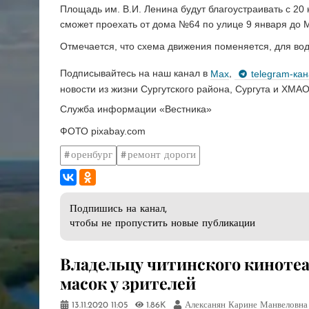
Площадь им. В.И. Ленина будут благоустраивать с 20
сможет проехать от дома №64 по улице 9 января до М
Отмечается, что схема движения поменяется, для во
Подписывайтесь на наш канал в
Max
,
telegram-ка
новости из жизни Сургутского района, Сургута и ХМАО
Служба информации «Вестника»
ФОТО pixabay.com
оренбург
ремонт дороги
Подпишись на канал,
чтобы не пропустить новые публикации
Владельцу читинского кинотеа
масок у зрителей
13.11.2020
11:05
1.86K
Алексанян Карине Манвеловна