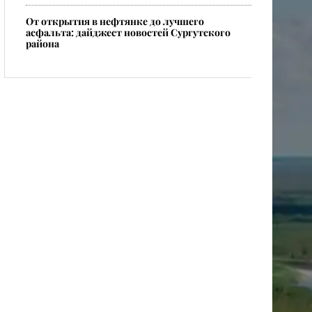
От открытия в нефтянке до лучшего
асфальта: дайджест новостей Сургутского
района