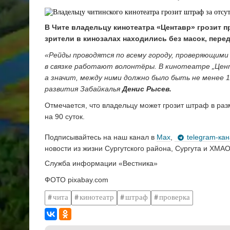
В Чите владельцу кинотеатра «Центавр» грозит пр
зрители в кинозалах находились без масок, переда
«Рейды проводятся по всему городу, проверяющими
в связке работают волонтёры. В кинотеатре „Цент
а значит, между ними должно было быть не менее
развития Забайкалья
Денис Рысев.
Отмечается, что владельцу может грозит штраф в ра
на 90 суток.
Подписывайтесь на наш канал в
Max
,
telegram-ка
новости из жизни Сургутского района, Сургута и ХМАО
Служба информации «Вестника»
ФОТО pixabay.com
чита
кинотеатр
штраф
проверка