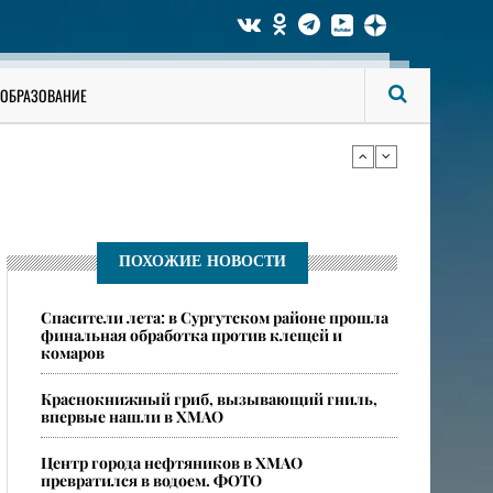
би мужчину
ОБРАЗОВАНИЕ
ся опасные ядовитые пауки
би мужчину
ПОХОЖИЕ НОВОСТИ
Спасители лета: в Сургутском районе прошла
ся опасные ядовитые пауки
финальная обработка против клещей и
комаров
​Краснокнижный гриб, вызывающий гниль,
впервые нашли в ХМАО
Центр города нефтяников в ХМАО
превратился в водоем. ФОТО