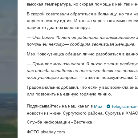
высокая температура, но скорая помощь к ней так и н
В скорой советовали обратиться в больницу, но там же
«просто некому идти». И только через знакомых пенс
пациенте диагноз коронавирус.
— Она более 40 лет отработала на алюминиевом за
помочь ей некому,— сообщила звонившая женщина.
Мэр Новокузнецка обещал лично разобраться в данной
— Примите мои извинения. Я лично с этим разберус
нас иногда остаётся по несколько десятков неохв
поступающего запроса,
— ответил новокузнечанке С
Градоначальник добавил, что если у вас возникла ана
или позвонить на единую горячую линию.
Подписывайтесь на наш канал в
Max
,
telegram-ка
новости из жизни Сургутского района, Сургута и ХМАО
Служба информации «Вестника»
ФОТО pixabay.com