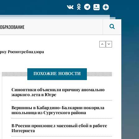
ги аккаунты на «Госуслугах»
ОБРАЗОВАНИЕ
в карточках
рку Роспотребнадзора
ги аккаунты на «Госуслугах»
ПОХОЖИЕ НОВОСТИ
​Синоптики объяснили причину аномально
в карточках
жаркого лета в Югре
​Вершины в Кабардино-Балкарии покорила
школьница из Сургутского района
​В России произошел массовый сбой в работе
Интернета