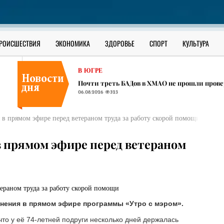
РОССИЯ
Школьник из села в ЯНАО взламывал за день
06.08.2026
316
ОФИЦИАЛЬНО
РОИСШЕСТВИЯ
ЭКОНОМИКА
ЗДОРОВЬЕ
СПОРТ
КУЛЬТУРА
Как уберечь ребенка от наркотиков: разбор 
06.08.2026
445
В ЮГРЕ
Почти треть БАДов в ХМАО не прошли прове
06.08.2026
323
РОССИЯ
Школьник из села в ЯНАО взламывал за день
в прямом эфире перед ветераном труда за работу скорой помощи
06.08.2026
316
ОФИЦИАЛЬНО
 прямом эфире перед ветераном
Как уберечь ребенка от наркотиков: разбор 
06.08.2026
445
инения в прямом эфире программы «Утро с мэром».
что у её 74-летней подруги несколько дней держалась