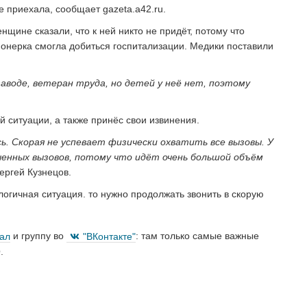
е приехала, сообщает gazeta.a42.ru.
нщине сказали, что к ней никто не придёт, потому что
ионерка смогла добиться госпитализации. Медики поставили
воде, ветеран труда, но детей у неё нет, поэтому
 ситуации, а также принёс свои извинения.
ь. Скорая не успевает физически охватить все вызовы. У
аченных вызовов, потому что идёт очень большой объём
ергей Кузнецов.
логичная ситуация. то нужно продолжать звонить в скорую
нал
и группу во
"ВКонтакте"
: там только самые важные
.