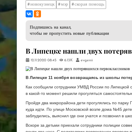
новокузнецк
мэр
скорая помощь
Подпишись на канал,
чтобы не пропустить новые публикации
В Липецке нашли двух потеря
12.11.2020
08:45
6.13K
evgenii
В Липецке 11 ноября возвращаясь из школы потер
Как сообщили сотрудники УМВД России по Липецкой о
в какой-то момент решили прогуляться самостоятельн
Пройдя два микрорайона дети прогулялись по парку П
куда идти. По улице Московской возле дома №45 дете
заблудились, выяснил где они учатся и позвонил в шко
Вскоре за детьми приехали сотрудники полиции совме
почти два часа. С родителями первоклашек провели 