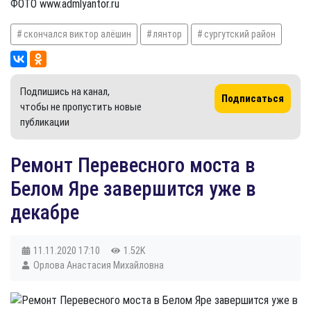
ФОТО www.admlyantor.ru
скончался виктор алёшин
лянтор
сургутский район
Подпишись на канал,
Подписаться
чтобы не пропустить новые
публикации
​Ремонт Перевесного моста в
Белом Яре завершится уже в
декабре
11.11.2020
17:10
1.52K
Орлова Анастасия Михайловна