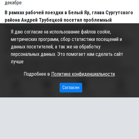
В рамках рабочей поездки в Белый Яр, глава Сургутского
района Андрей Трубецкой посетил проблемный
Перевесный мост, который ранее пришёл в
Я даю согласие на использование файлов cookie,
непригодность. Сегодня на объекте вовсю ведётся
метрических программ, сбор статистики посещений и
стройка и подрядчик отмечает, что к середине декабря
данных посетителей, а так же на обработку
мост будет полностью готов.
персональных данных. Это помогает нам сделать сайт
лучше
По словам Андрея Трубецкого, подрядчика для ремонта
Перевесного моста удалось найти только с пятой попытки. За
Подробнее в
Политике конфиденциальности
.
работу взялось ООО СК «ЮВИС». Объект, стоимостью 50,7
млн рублей, близиться к своему завершению.
Согласен
ГЛАВНАЯ
ВИДЕО
МЫ НА КАРТЕ
КОНТАКТЫ
- Мы пообещали мост и до 10 декабря восполним этот долг.
Понимаем, что делать крюк в полтора километра по
Нефтеюганскому шоссе – неудобно. Не с первого раза, а с
пятой попытки мы определили подрядчика, так как не
опускали руки. Теперь дело за строителями,
-прокомментировал глава Андрей Трубецкой.