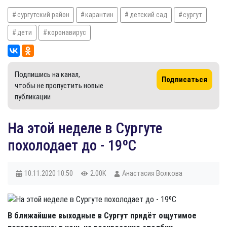
сургутский район
карантин
детский сад
сургут
дети
коронавирус
Подпишись на канал,
Подписаться
чтобы не пропустить новые
публикации
На этой неделе в Сургуте
похолодает до - 19ºС
10.11.2020
10:50
2.00K
Анастасия Волкова
В ближайшие выходные в Сургут придёт ощутимое