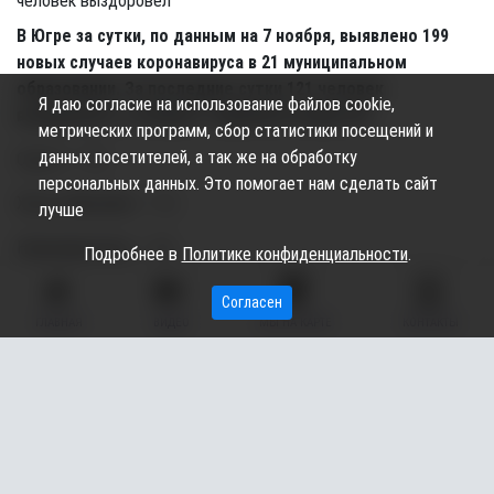
В Югре за сутки, по данным на 7 ноября, выявлено 199
новых случаев коронавируса в 21 муниципальном
образовании. За последние сутки 121 человек
Я даю согласие на использование файлов cookie,
выздоровел, сообщает окружной оперштаб.
метрических программ, сбор статистики посещений и
данных посетителей, а так же на обработку
Сургут — 51;
персональных данных. Это помогает нам сделать сайт
Ханты-Мансийск — 21;
лучше
Нижневартовск — 13;
Подробнее в
Политике конфиденциальности
.
Урай — 10;
Согласен
ГЛАВНАЯ
ВИДЕО
МЫ НА КАРТЕ
КОНТАКТЫ
Югорск, Нефтеюганск и Нягань — по 8;
Нефтеюганский район, Лангепас и Кондинский район —
по 7 случаев;
Берёзовский, Белоярский, Сургутский, Нижневартовский,
Советский районы и Пыть-Ях — по 7;