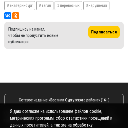
екатеринбург
тагил
перевозчик
нарушения
Подпишись на канал,
Подписаться
чтобы не пропустить новые
публикации
Сетевое издание «Вестник Сургутского района» (16+)
Я даю согласие на использование файлов cookie,
Сетевое издание Вестник - Новости Сургутского
©
метрических программ, сбор статистики посещений и
района и Югры
2026
данных посетителей, а так же на обработку