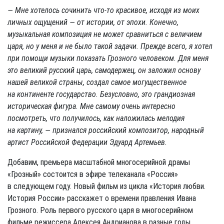
— Мне хотелось сочинить что-то красивое, исходя из моих
личных ощущений — от истории, от эпохи. Конечно,
музыкальная композиция не может сравниться с величием
царя, но у меня и не было такой задачи. Прежде всего, я хотел
при помощи музыки показать Грозного человеком. Для меня
это великий русский царь, самодержец, он заложил основу
нашей великой страны, создал самое могущественное
на континенте государство. Безусловно, это грандиозная
историческая фигура. Мне самому очень интересно
посмотреть, что получилось, как наложилась мелодия
на картину, — признался российский композитор, народный
артист Российской Федерации Эдуард Артемьев.
Добавим, премьера масштабной многосерийной драмы
«Грозный» состоится в эфире телеканала «Россия»
в следующем году. Новый фильм из цикла «История любви.
История России» расскажет о времени правления Ивана
Грозного. Роль первого русского царя в многосерийном
фильме режиссера Алексея Андрианова в разные годы