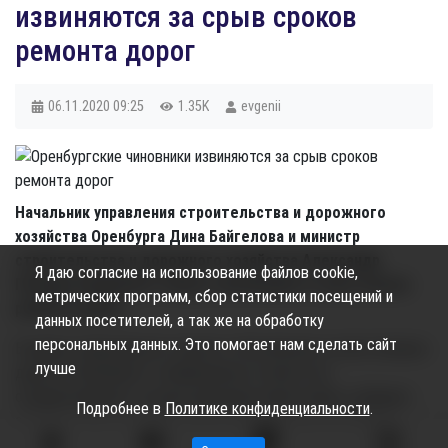
извиняются за срыв сроков
ремонта дорог
06.11.2020
09:25
1.35K
evgenii
Начальник управления строительства и дорожного
хозяйства Оренбурга Дина Байгелова и министр
строительства и дорожного хозяйства Александр
Я даю согласие на использование файлов cookie,
Полухин извинились перед горожанами за срыв сроков
метрических программ, сбор статистики посещений и
ремонта дорог.
данных посетителей, а так же на обработку
персональных данных. Это помогает нам сделать сайт
В рамках национального проекта «Безопасные и качественные
лучше
дороги в Оренбурге» планировалось полностью
отремонтировать четыре дорожные магистрали, сообщает
Подробнее в
Политике конфиденциальности
.
orenday.ru. Но к 1 ноября, когда сроки выполнения работ
истекли, ремонт оказался завершён только на одной улице –