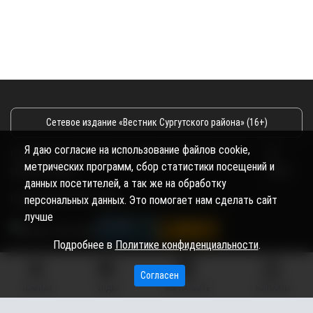
Сетевое издание «Вестник Сургутского района» (16+)
Я даю согласие на использование файлов cookie,
Сетевое издание Вестник - Новости Сургутского
©
метрических программ, сбор статистики посещений и
района и Югры
2026
данных посетителей, а так же на обработку
Copyright © 2018- 2026
персональных данных. Это помогает нам сделать сайт
лучше
Подробнее в
Политике конфиденциальности
.
Согласен
ГЛАВНАЯ
ВИДЕО
МЫ НА КАРТЕ
КОНТАКТЫ