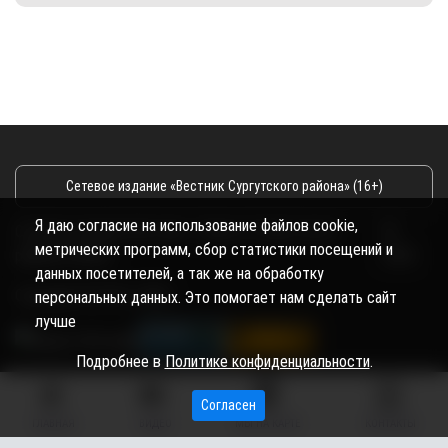
Сетевое издание «Вестник Сургутского района» (16+)
Я даю согласие на использование файлов cookie,
Сетевое издание Вестник - Новости Сургутского
©
метрических программ, сбор статистики посещений и
района и Югры
2026
данных посетителей, а так же на обработку
Copyright © 2018- 2026
персональных данных. Это помогает нам сделать сайт
лучше
Подробнее в
Политике конфиденциальности
.
Согласен
ГЛАВНАЯ
ВИДЕО
МЫ НА КАРТЕ
КОНТАКТЫ