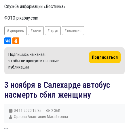
Служба информации «Вестника»
ФОТО pixabay.com
дворник
сочи
труп
полиция
Подпишись на канал,
Подписаться
чтобы не пропустить новые
публикации
​3 ноября в Салехарде автобус
насмерть сбил женщину
04.11.2020
12:35
2.36K
Орлова Анастасия Михайловна