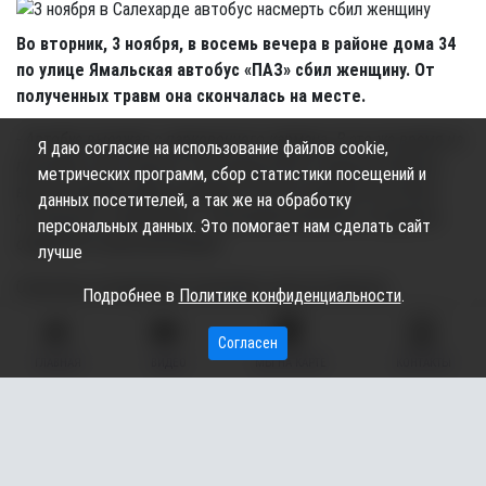
Во вторник, 3 ноября, в восемь вечера в районе дома 34
по улице Ямальская автобус «ПАЗ» сбил женщину. От
полученных травм она скончалась на месте.
- Автобус выезжал с парковочного кармана. В это же время на
Я даю согласие на использование файлов cookie,
проезжую часть дороги, непосредственно перед автобусом,
метрических программ, сбор статистики посещений и
вышла перейти дорогу девушка. В итоге водитель автобуса
данных посетителей, а так же на обработку
столкнулся с пешеходом, - прокомментировали сотрудники
персональных данных. Это помогает нам сделать сайт
окружной Госавтоинспекции.
лучше
Отметим, потерпевшая скончалась ещё до приезда
Подробнее в
Политике конфиденциальности
.
медицинских работников.
Согласен
Стоит сказать, что всего 3 ноября на дорогах города
ГЛАВНАЯ
ВИДЕО
МЫ НА КАРТЕ
КОНТАКТЫ
произошло 11 дорожно-транспортных происшествий.
Подписывайтесь на наш канал в
Max
,
telegram-канал
и
группу во
"ВКонтакте"
: там только самые важные новости