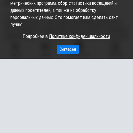
инновационных решений «Среда развития».
метрических программ, сбор статистики посещений и
данных посетителей, а так же на обработку
- Площадка «Йонтэх» («игра» с хантыйского) - объект
персональных данных. Это помогает нам сделать сайт
необычный. Такого у нас в Сургутском районе ещё не было!
лучше
Это и площадка, и научный парк. Здесь 4 сектора: «Познавать»,
«Вдохновляться», «Развиваться» и «Действовать». Есть полоса
Подробнее в
Политике конфиденциальности
.
препятствий, проложенная по брёвнам, головоломка, игровой
Согласен
лес, труба для переговоров, качели, пеньки и даже детский
ГЛАВНАЯ
ВИДЕО
МЫ НА КАРТЕ
КОНТАКТЫ
экскаватор!.. Ребята уже всё опробовали, везде полазали,
попрыгали, а я думал: хоть бы не убились! - написал глава
муниципалитета.
У администрации в планах и дальше превращать национальную
деревню в туристический центр всего Сургутского района.
Уже сделали две очереди арт-парка, далее планируется
обустроить зону для больших мероприятий со сценой и
местами для зрителей, ещё одной прогулочной зоной,
гостиницей с выставочными чумами, красивой набережной.
Недавно Русскинская с Арт-парком заняла 3-е место среди