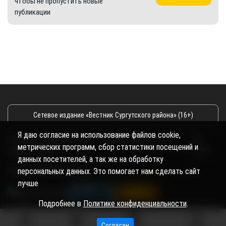
чтобы не пропустить новые
публикации
Сетевое издание «Вестник Сургутского района» (16+)
Я даю согласие на использование файлов cookie,
Сетевое издание Вестник - Новости Сургутского
©
метрических программ, сбор статистики посещений и
района и Югры
2026
данных посетителей, а так же на обработку
Copyright © 2018- 2026
персональных данных. Это помогает нам сделать сайт
лучше
Подробнее в
Политике конфиденциальности
.
Согласен