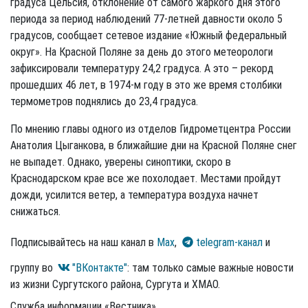
градуса Цельсия, отклонение от самого жаркого дня этого
периода за период наблюдений 77-летней давности около 5
градусов, сообщает сетевое издание «Южный федеральный
округ». На Красной Поляне за день до этого метеорологи
зафиксировали температуру 24,2 градуса. А это – рекорд
прошедших 46 лет, в 1974-м году в это же время столбики
термометров поднялись до 23,4 градуса.
По мнению главы одного из отделов Гидрометцентра России
Анатолия Цыганкова, в ближайшие дни на Красной Поляне снег
не выпадет. Однако, уверены синоптики, скоро в
Краснодарском крае все же похолодает. Местами пройдут
дожди, усилится ветер, а температура воздуха начнет
снижаться.
Подписывайтесь на наш канал в
Max
,
telegram-канал
и
группу во
"ВКонтакте"
: там только самые важные новости
из жизни Сургутского района, Сургута и ХМАО.
Служба информации «Вестника»