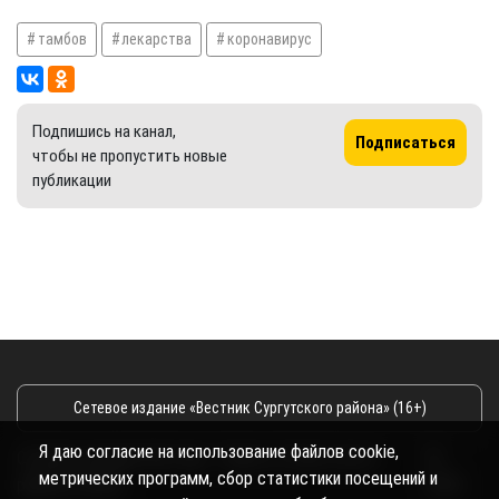
тамбов
лекарства
коронавирус
Подпишись на канал,
Подписаться
чтобы не пропустить новые
публикации
Сетевое издание «Вестник Сургутского района» (16+)
Я даю согласие на использование файлов cookie,
Сетевое издание Вестник - Новости Сургутского
©
метрических программ, сбор статистики посещений и
района и Югры
2026