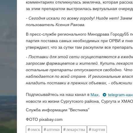
комментариях откликнулась землячка, которая рассказ
за этим препаратом выстроилась виртуальная очеред
- Сегодня искали по всему городу! Нигде нет! Зач
пользователь Ксения Ракова.
В пресс-службе регионального Минздрава Городу55 по
партия поставка самых необходимых при ОРВИ и пне
утверждают, что за сутки там раскупили все препараты
- Поставки для этой сети осуществляются в ежедне
запросам фармацевтов и жителей. Купить лекарст
остальные препараты отпускаются свободно. Что
наблюдается по всей стране. И региональные влас
наладить поставки в прежних объемах, - объяснили
Подписывайтесь на наш канал в
Max
,
telegram-ка
новости из жизни Сургутского района, Сургута и ХМАО
Служба информации "Вестника"
ФОТО pixabay.com
омск
аптеки
лекарства
партия