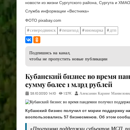
новости из жизни Сургутского района, Сургута и ХМАО
Служба информации «Вестника»
ФОТО pixabay.com
северодвинск
пешеход
иномарка
дтп
Подпишись на канал,
чтобы не пропустить новые публикации
​Кубанский бизнес во время п
сумму более 1 млрд рублей
28.10.2020
14:10
1.27K
Алексанян Карине Манвеловн
Кубанский бизнес получил от мэрии поддержку н
воспользовались 57 бизнесменов. Об этом сообщ
«Программа поддержки субъектов МСП, пос