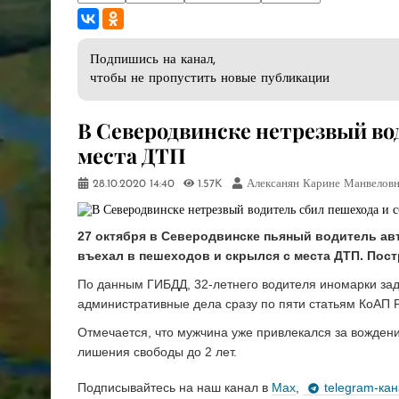
Подпишись на канал,
чтобы не пропустить новые публикации
В Северодвинске нетрезвый во
места ДТП
28.10.2020
14:40
1.57K
Алексанян Карине Манвелов
27 октября в Северодвинске пьяный водитель ав
въехал в пешеходов и скрылся с места ДТП. Постр
По данным ГИБДД, 32-летнего водителя иномарки зад
административные дела сразу по пяти статьям КоАП 
Отмечается, что мужчина уже привлекался за вождени
лишения свободы до 2 лет.
Подписывайтесь на наш канал в
Max
,
telegram-ка