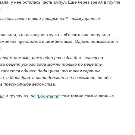
ала, у нее осталась часть ампул. Еще через время в группе
ь.
ем выписывают такие лекарства?! - возмущается
яснили, что накануне в пункты «Госаптеки» поступила
вмониях препаратов и антибиотиков. Однако пользователи
.
вном режиме, реже один раз в два дня - согласно
ва рецептурного ряда можно только по рецепту,
 касается общего дефицита, то такая картина
ти, и Минздрав, и сети делают все возможное, чтобы
 в пресс-службе ведомства.
нал
и группу во
"ВКонтакте"
: там только самые важные
.