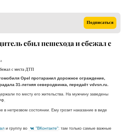
Подписаться
дитель сбил пешехода и сбежал с
на
томобиля Opel протаранил дорожное ограждение,
адала 31-летняя северодвинка, передаёт vdvsn.ru.
ержали по месту его жительства. На мужчину заведены
РФ.
е в нетрезвом состоянии. Ему грозит наказание в виде
нал
и группу во
"ВКонтакте"
: там только самые важные