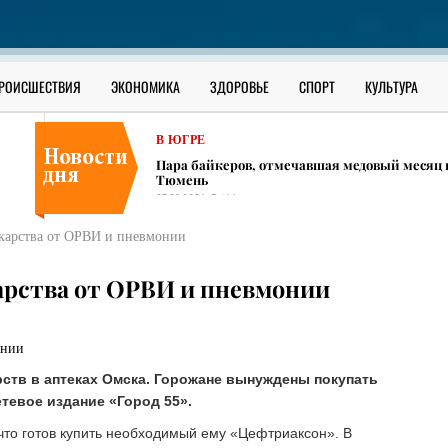
В ЮГРЕ
​Полиция ХМАО нашла мужчин, которых обви
07.08.2026
453
В ЮГРЕ
РОИСШЕСТВИЯ
ЭКОНОМИКА
ЗДОРОВЬЕ
СПОРТ
КУЛЬТУРА
​Строительная компания из Сургута задолжа
07.08.2026
481
В ЮГРЕ
Пара байкеров, отмечавшая медовый месяц в
Тюмень
07.08.2026
466
В ЮГРЕ
екарства от ОРВИ и пневмонии
​Полиция ХМАО нашла мужчин, которых обви
07.08.2026
453
карства от ОРВИ и пневмонии
В ЮГРЕ
​Строительная компания из Сургута задолжа
07.08.2026
481
рств в аптеках Омска. Горожане вынуждены покупать
тевое издание «Город 55».
что готов купить необходимый ему «Цефтриаксон». В