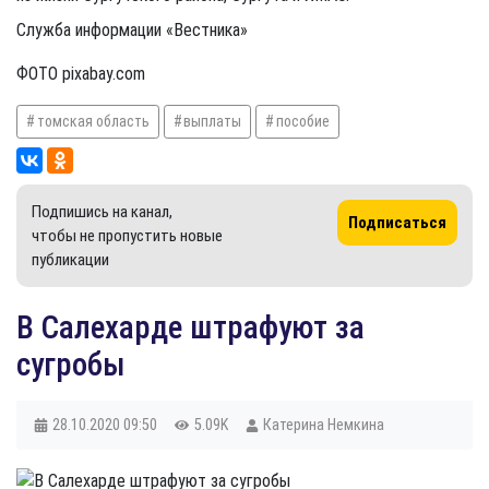
Служба информации «Вестника»
ФОТО pixabay.com
томская область
выплаты
пособие
Подпишись на канал,
Подписаться
чтобы не пропустить новые
публикации
​В Салехарде штрафуют за
сугробы
28.10.2020
09:50
5.09K
Катерина Немкина