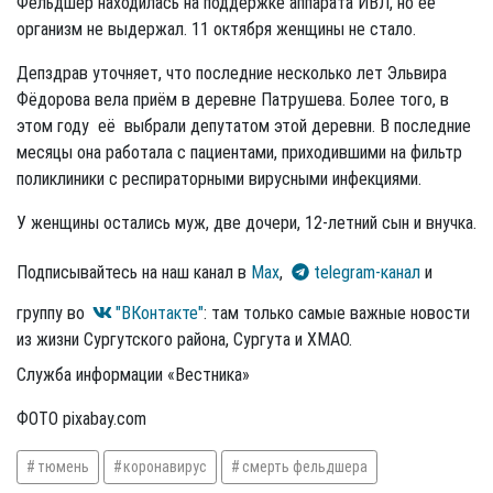
Фельдшер находилась на поддержке аппарата ИВЛ, но её
организм не выдержал.
11 октября
женщины не стало.
Депздрав уточняет, что последние несколько лет Эльвира
Фёдорова вела приём в деревне Патрушева. Более того, в
этом году её выбрали депутатом этой деревни. В последние
месяцы она работала с пациентами, приходившими на фильтр
поликлиники с респираторными вирусными инфекциями.
У женщины остались муж, две дочери, 12-летний сын и внучка.
Подписывайтесь на наш канал в
Max
,
telegram-канал
и
группу во
"ВКонтакте"
: там только самые важные новости
из жизни Сургутского района, Сургута и ХМАО.
Служба информации «Вестника»
ФОТО pixabay.com
тюмень
коронавирус
смерть фельдшера