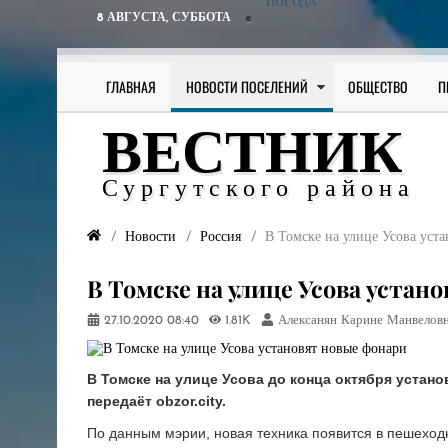
ПОГОДА
8 АВГУСТА,
СУББОТА
ГЛАВНАЯ
НОВОСТИ ПОСЕЛЕНИЙ
ОБЩЕСТВО
П
ВЕСТНИК
Сургутского района
Новости
Россия
​В Томске на улице Усова уст
​В Томске на улице Усова уста
27.10.2020
08:40
1.81K
Алексанян Карине Манвелов
В Томске на улице Усова до конца октября устано
передаёт obzor.city.
По данным мэрии, новая техника появится в пешеходн