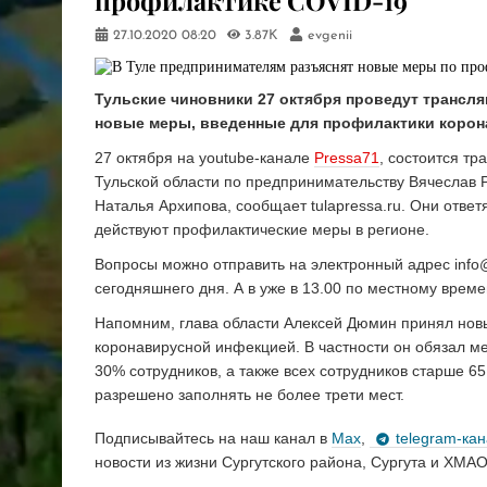
профилактике COVID-19
27.10.2020
08:20
3.87K
evgenii
Тульские чиновники 27 октября проведут трансл
новые меры, введенные для профилактики корон
27 октября на youtube-канале
Pressa71
, состоится тр
Тульской области по предпринимательству Вячеслав 
Наталья Архипова, сообщает tulapressa.ru. Они ответ
действуют профилактические меры в регионе.
Вопросы можно отправить на электронный адрес info
сегодняшнего дня. А в уже в 13.00 по местному врем
Напомним, глава области Алексей Дюмин принял нов
коронавирусной инфекцией. В частности он обязал м
30% сотрудников, а также всех сотрудников старше 65
разрешено заполнять не более трети мест.
Подписывайтесь на наш канал в
Max
,
telegram-ка
новости из жизни Сургутского района, Сургута и ХМАО