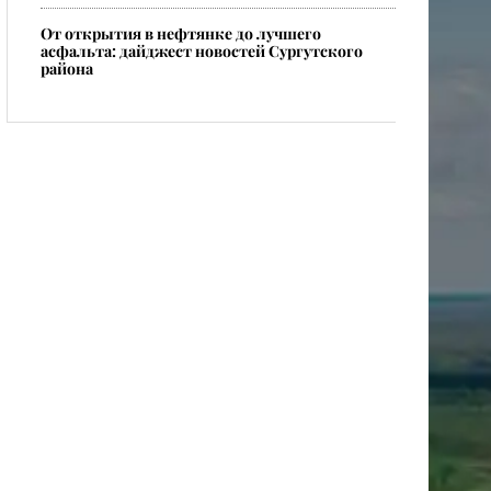
От открытия в нефтянке до лучшего
асфальта: дайджест новостей Сургутского
района