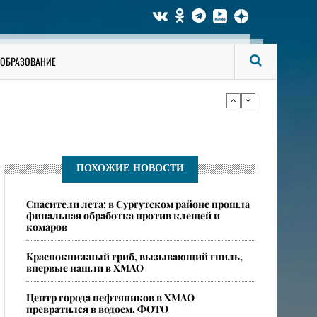
би мужчину
ОБРАЗОВАНИЕ
ся опасные ядовитые пауки
би мужчину
ПОХОЖИЕ НОВОСТИ
Спасители лета: в Сургутском районе прошла
ся опасные ядовитые пауки
финальная обработка против клещей и
комаров
​Краснокнижный гриб, вызывающий гниль,
впервые нашли в ХМАО
Центр города нефтяников в ХМАО
превратился в водоем. ФОТО