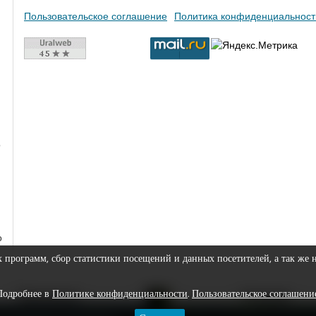
Пользовательское соглашение
Политика конфиденциальност
о
о
х программ, сбор статистики посещений и данных посетителей, а так же 
Подробнее в
Политике конфиденциальности
.
Пользовательское соглашени
Видеоархив
Редакция