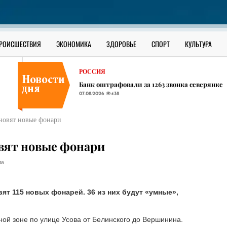
В ЮГРЕ
В Сургутском районе ищут утонувшего в О
07.08.2026
404
РОССИЯ
РОИСШЕСТВИЯ
ЭКОНОМИКА
ЗДОРОВЬЕ
СПОРТ
КУЛЬТУРА
В соседних ХМАО регионах начали появлять
07.08.2026
478
РОССИЯ
Банк оштрафовали за 1263 звонка северянке
07.08.2026
438
В ЮГРЕ
В Сургутском районе ищут утонувшего в О
ановят новые фонари
07.08.2026
404
РОССИЯ
новят новые фонари
В соседних ХМАО регионах начали появлять
07.08.2026
478
на
вят 115 новых фонарей. 36 из них будут «умные»,
ой зоне по улице Усова от Белинского до Вершинина.