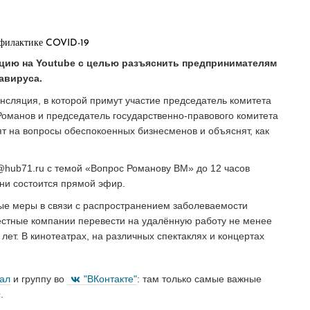
яцию на Youtube с целью разъяснить предпринимателям
авируса.
ансляция, в которой примут участие председатель комитета
Романов и председатель государственно-правового комитета
ят на вопросы обеспокоенных бизнесменов и объяснят, как
@hub71.ru с темой «Вопрос Романову ВМ» до 12 часов
ени состоится прямой эфир.
ые меры в связи с распространением заболеваемости
естные компании перевести на удалённую работу не менее
 лет. В кинотеатрах, на различных спектаклях и концертах
нал
и группу во
"ВКонтакте"
: там только самые важные
.