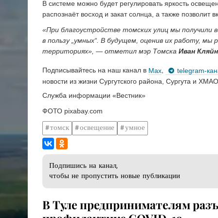
В системе можно будет регулировать яркость освещен
распознаёт восход и закат солнца, а также позволит
«При благоустройстве томских улиц мы получили 
в пользу „умных“. В будущем, оценив их работу, мы
территориях», — отметил мэр Томска
Иван Кляйн
Подписывайтесь на наш канал в
Max
,
telegram-ка
новости из жизни Сургутского района, Сургута и ХМАО
Служба информации «Вестник»
ФОТО pixabay.com
томск
освещение
умное
Подпишись на канал,
чтобы не пропустить новые публикации
В Туле предпринимателям раз