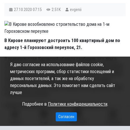
27.10.2020
07:15
2.51K
evgenii
В Кирове планируют достроить 100 квартирный дом по
адресу 1-й Гороховский переулок, 21.
В правительстве Кировской области сообщили, что дом в
Я даю согласие на использование файлов cookie,
значительной степени уже построен, имеется коробка здания,
метрических программ, сбор статистики посещений и
к дому проведены все коммуникации, выполнено остекление.
данных посетителей, а так же на обработку
Завершение работ обойдётся в 38,6 млн рублей. Сдача
персональных данных. Это помогает нам сделать сайт
многоэтажки в эксплуатацию планируется в марте 2021 года,
лучше
передаёт kirov-portal.ru.
Подробнее в
Политике конфиденциальности
.
10 августа городские чиновники объявили конкурс на
завершение строительных работ дома в Гороховом переулке.
Согласен
По условиям договора, компания застройщик также
ГЛАВНАЯ
ВИДЕО
МЫ НА КАРТЕ
КОНТАКТЫ
получит право без конкурса на правах аренды на земельный