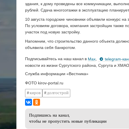
здания, к дому проведены все коммуникации, выполн
рублей. Сдача многоэтажки в эксплуатацию планируется
10 августа городские чиновники объявили конкурс на
По условиям договора, компания застройщик также п
участок под новую застройку.
Напомним, что строительство данного объекта должно
объявила себя банкротом.
Подписывайтесь на наш канал в
Max
,
telegram-ка
новости из жизни Сургутского района, Сургута и ХМАО
Служба информации «Вестника»
ФОТО kirov-portal.ru
киров
долгострой
Подпишись на канал,
чтобы не пропустить новые публикации