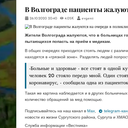
В Волгограде пациенты жалуют
26.10.2020
20:40
4.05K
evgenii
Жители Волгограда жалуются, что в больницах г
пытающихся попасть на приём к медикам.
В общих очередях приходится стоять людям с разли
находятся в «грязной зоне». Разделять людей попросту
-Больные и здоровые - все стоят в одной к
человек 20 стояло передо мной. Один стоя
коронавирус, - сообщила одна из пациенто
Такая же картина наблюдается и в других больничны
количество обращений за мед помощью.
Подписывайтесь на наш канал в
Max
,
telegram-ка
новости из жизни Сургутского района, Сургута и ХМАО
Служба информации «Вестника»