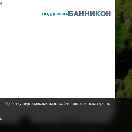
и
на обработку персональных данных. Это помогает нам сделать
е
.
Реклама
О газете
COPYRIGHT © 2023 VESTNIKSR.RU