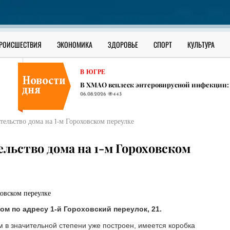
В ЮГРЕ
Сильные ливни, град и штормовой ветер ожи
06.08.2026
414
ОФИЦИАЛЬНО
РОИСШЕСТВИЯ
ЭКОНОМИКА
ЗДОРОВЬЕ
СПОРТ
КУЛЬТУРА
Как уберечь ребенка от наркотиков: разбор 
06.08.2026
1390
В ЮГРЕ
​В ХМАО всплеск энтеровирусной инфекции:
06.08.2026
443
В ЮГРЕ
Сильные ливни, град и штормовой ветер ожи
ельство дома на 1-м Гороховском переулке
06.08.2026
414
ОФИЦИАЛЬНО
льство дома на 1-м Гороховском
Как уберечь ребенка от наркотиков: разбор 
06.08.2026
1390
м по адресу 1-й Гороховский переулок, 21.
м в значительной степени уже построен, имеется коробка