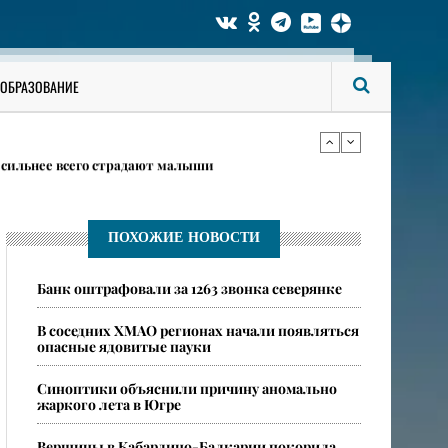
даются в Югре 6 августа
ОБРАЗОВАНИЕ
в карточках
 сильнее всего страдают малыши
даются в Югре 6 августа
ПОХОЖИЕ НОВОСТИ
Банк оштрафовали за 1263 звонка северянке
в карточках
В соседних ХМАО регионах начали появляться
опасные ядовитые пауки
​Синоптики объяснили причину аномально
жаркого лета в Югре
​Вершины в Кабардино-Балкарии покорила