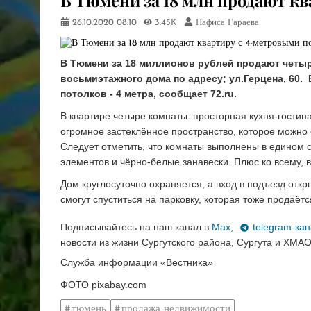
В Тюмени за 18 млн продают к
26.10.2020
08:10
3.45K
Нафиса Гараева
В Тюмени за 18 миллионов рублей продают четы
восьмиэтажного дома по адресу; ул.Герцена, 60. 
потолков - 4 метра, сообщает 72.ru.
В квартире четыре комнаты: просторная кухня-гостин
огромное застеклённое пространство, которое можно
Следует отметить, что комнаты выполнены в едином с
элементов и чёрно-белые занавески. Плюс ко всему, в
Дом круглосуточно охраняется, а вход в подъезд отк
смогут спуститься на парковку, которая тоже продаётс
Подписывайтесь на наш канал в
Max
,
telegram-ка
новости из жизни Сургутского района, Сургута и ХМАО
Служба информации «Вестника»
ФОТО pixabay.com
тюмень
продажа недвижимости