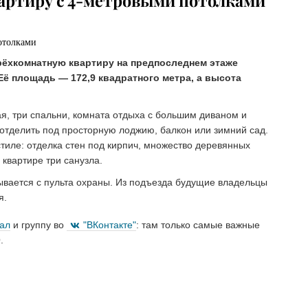
вартиру с 4-метровыми потолками
рёхкомнатную квартиру на предпоследнем этаже
Её площадь — 172,9 квадратного метра, а высота
ая, три спальни, комната отдыха с большим диваном и
 отделить под просторную лоджию, балкон или зимний сад.
тиле: отделка стен под кирпич, множество деревянных
 квартире три санузла.
рывается с пульта охраны. Из подъезда будущие владельцы
я.
нал
и группу во
"ВКонтакте"
: там только самые важные
.