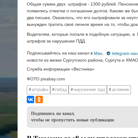
Общая сумма двух штрафов - 1300 рублей. Пенсионер 
появились отметки о погашении долгов. Каково же был
два письма. Оказалось, что его оштрафовали за неуп
вынужден тратить своё личное время на то, чтобы дока
Водителям, которые попали в подобную ситуацию, в 
штрафов за нарушение ПДД.
Подписывайтесь на наш канал в
Max
,
telegram-ка
новости из жизни Сургутского района, Сургута и ХМАО
Служба информации «Вестника»
ФОТО pixabay.com
штрафы
гибдд
нарушение пдд
должник
Подпишись на канал,
чтобы не пропустить новые публикации