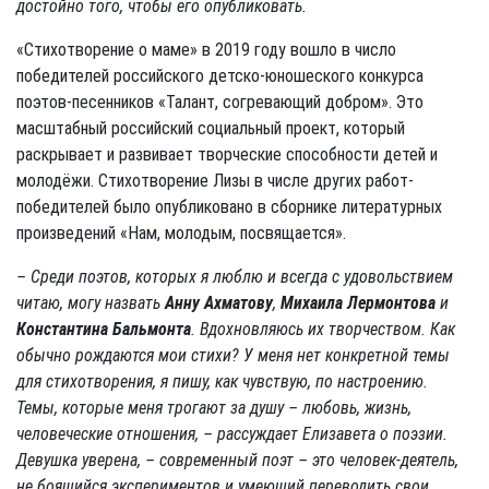
достойно того, чтобы его опубликовать.
«Стихотворение о маме» в 2019 году вошло в число
победителей российского детско-юношеского конкурса
поэтов-песенников «Талант, согревающий добром». Это
масштабный российский социальный проект, который
раскрывает и развивает творческие способности детей и
молодёжи. Стихотворение Лизы в числе других работ-
победителей было опубликовано в сборнике литературных
произведений «Нам, молодым, посвящается».
– Среди поэтов, которых я люблю и всегда с удовольствием
читаю, могу назвать
Анну Ахматову
,
Михаила Лермонтова
и
Константина Бальмонта
. Вдохновляюсь их творчеством. Как
обычно рождаются мои стихи? У меня нет конкретной темы
для стихотворения, я пишу, как чувствую, по настроению.
Темы, которые меня трогают за душу – любовь, жизнь,
человеческие отношения, – рассуждает Елизавета о поэзии.
Девушка уверена,
– современный поэт – это человек-деятель,
не боящийся экспериментов и умеющий переводить свои