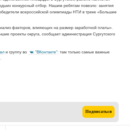
едших конкурсный отбор. Нашим ребятам повезло: занятия
обедители всероссийской олимпиады НТИ в треке «Большие
Анализ факторов, влияющих на размер заработной платы».
чшие проекты округа, сообщает администрация Сургутского
нал
и группу во
"ВКонтакте"
: там только самые важные
.
Подписаться