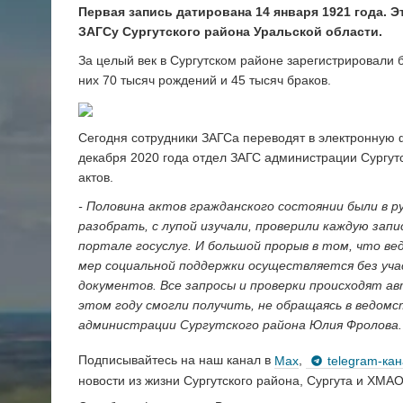
Первая запись датирована 14 января 1921 года. 
ЗАГСу Сургутского района Уральской области.
За целый век в Сургутском районе зарегистрировали б
них 70 тысяч рождений и 45 тысяч браков.
Сегодня сотрудники ЗАГСа переводят в электронную ф
декабря 2020 года отдел ЗАГС администрации Сургутс
актов.
- Половина актов гражданского состоянии были в р
разобрать, с лупой изучали, проверили каждую зап
портале госуслуг. И большой прорыв в том, что в
мер социальной поддержки осуществляется без уча
документов. Все запросы и проверки происходят ав
этом году смогли получить, не обращаясь в ведомс
администрации Сургутского района Юлия Фролова.
Подписывайтесь на наш канал в
Max
,
telegram-ка
новости из жизни Сургутского района, Сургута и ХМАО