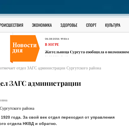
В ЮГРЕ
В ХМАО задержали мигранта, который наход
последствиями
06.08.2026
451
РОИСШЕСТВИЯ
ЭКОНОМИКА
ЗДОРОВЬЕ
СПОРТ
КУЛЬТУРА
ОФИЦИАЛЬНО
Как уберечь ребенка от наркотиков: разбор 
06.08.2026
1844
В ЮГРЕ
Жительница Сургута сообщила о возможном 
06.08.2026
461
В ЮГРЕ
т отмечает отдел ЗАГС администрации Сургутского района
В ХМАО задержали мигранта, который наход
последствиями
06.08.2026
451
тдел ЗАГС администрации
ОФИЦИАЛЬНО
Как уберечь ребенка от наркотиков: разбор 
06.08.2026
1844
овна
1920 года. За свой век отдел переходил от управления
ого отдела НКВД и обратно.