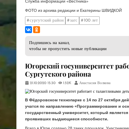
Служба информации «Вестника»
ФОТО из архива редакции и Екатерины ШВИДКОЙ
сургутский район
загс
100 лет
Подпишись на канал,
чтобы не пропустить новые публикации
​Югорский госуниверситет раб
Сургутского района
21.10.2020
15:30
1.52K
Анастасия Волкова
В Фёдоровском технопарке с 14 по 27 октября де
учатся по направлению «Программирование и ос
государственный университет, который является
проявивших выдающиеся способности.
Всего в Югре создано 28 таких площадок. Участника