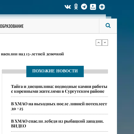
ился в федеральном розыске за ДТП с тяжкими
ОБРАЗОВАНИЕ
в карточках
насилии над 13-летней девочкой
ПОХОЖИЕ НОВОСТИ
ился в федеральном розыске за ДТП с тяжкими
Тайга и дисциплина: подводные камни работы
с коренными жителями в Сургутском районе
в карточках
​В ХМАО на выходных после ливней потеплеет
до +25
В ХМАО спасли лебедя из рыбацкой западни.
ВИДЕО