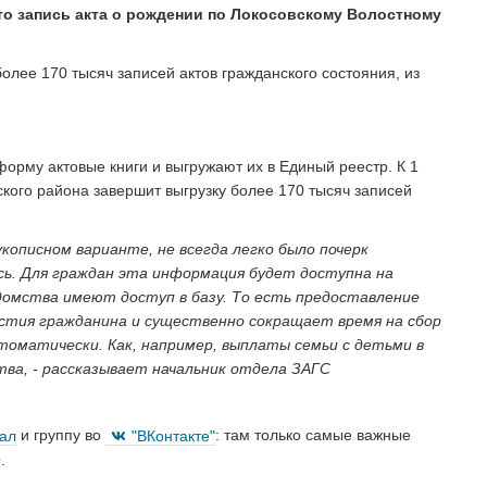
Это запись акта о рождении по Локосовскому Волостному
олее 170 тысяч записей актов гражданского состояния, из
орму актовые книги и выгружают их в Единый реестр. К 1
кого района завершит выгрузку более 170 тысяч записей
укописном варианте, не всегда легко было почерк
ись. Для граждан эта информация будет доступна на
едомства имеют доступ в базу. То есть предоставление
стия гражданина и существенно сокращает время на сбор
томатически. Как, например, выплаты семьи с детьми в
тва, - рассказывает начальник отдела ЗАГС
нал
и группу во
"ВКонтакте"
: там только самые важные
.