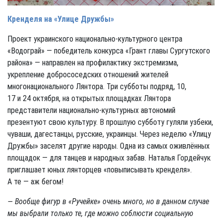
Кренделя на «Улице Дружбы»
Проект украинского национально-культурного центра
«Водограй» — победитель конкурса «Грант главы Сургутского
района» — направлен на профилактику экстремизма,
укрепление добрососедских отношений жителей
многонационального Лянтора. Три субботы подряд, 10,
17 и 24 октября, на открытых площадках Лянтора
представители национально-культурных автономий
презентуют свою культуру. В прошлую субботу гуляли узбеки,
чуваши, дагестанцы, русские, украинцы. Через неделю «Улицу
Дружбы» заселят другие народы. Одна из самых оживлённых
площадок — для танцев и народных забав. Наталья Гордейчук
приглашает юных лянторцев «повыписывать кренделя».
А те — аж бегом!
— Вообще фигур в «Ручейке» очень много, но в данном случае
мы выбрали только те, где можно соблюсти социальную