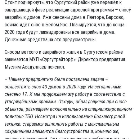
Стоит подчеркнуть, что Сургутский район уже перешёл к
завершающей фазе реализации адресной программы – сносу
аварийных домов. Уже снесены дома в Лянторе, Барсово,
сейчас идёт снос в Белом Яре. Планируется, что до конца
2020 года будут ликвидированы все аварийные дома.
Денежные средства на это предусмотрены.
Сносом ветхого и аварийного жилья в Сургутском районе
занимается МУП «Сургутрайторф». Директор предприятия
Муслим Асадуллаев пояснил:
– Нашему предприятию была поставлена задача –
осуществить снос 43 домов в 2020 году. На сегодня нами
снесено 17. И мы продолжаем эту работу в соответствии с
утверждёнными сроками. Отходы, образующиеся при сносе
объектов, размещаем исключительно на специализированном
полигоне ТБО.
Несмотря на использование большегрузной
техники, стараемся выполнять работы с максимальным
сохранением элементов благоустройства и, конечно же,
зелёных насаждений. Там, где возникает необходимость, мы