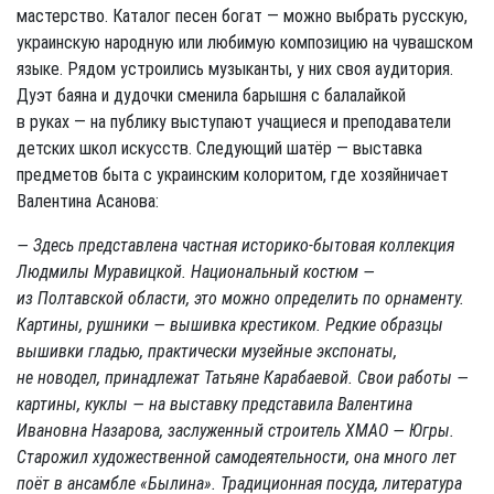
мастерство. Каталог песен богат — можно выбрать русскую,
украинскую народную или любимую композицию на чувашском
языке. Рядом устроились музыканты, у них своя аудитория.
Дуэт баяна и дудочки сменила барышня с балалайкой
в руках — на публику выступают учащиеся и преподаватели
детских школ искусств. Следующий шатёр — выставка
предметов быта с украинским колоритом, где хозяйничает
Валентина Асанова:
— Здесь представлена частная историко-бытовая коллекция
Людмилы Муравицкой. Национальный костюм —
из Полтавской области, это можно определить по орнаменту.
Картины, рушники — вышивка крестиком. Редкие образцы
вышивки гладью, практически музейные экспонаты,
не новодел, принадлежат Татьяне Карабаевой. Свои работы —
картины, куклы — на выставку представила Валентина
Ивановна Назарова, заслуженный строитель ХМАО — Югры.
Старожил художественной самодеятельности, она много лет
поёт в ансамбле «Былина». Традиционная посуда, литература