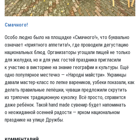
Смачного!
Особо людно было на площадке «Смачного!», что буквально
означает «приятного аппетита!», где проводили дегустацию
национальных блюд. Организаторы угощали пищей не только
для желудка, но и для ума: гостей праздника пригласили
к участию в викторине на знание географии и культуры. Ещё
одно популярное местечко — «Народнi майстри». Украинцы
давали мастер-класс по лепке вареников, узбеки показали, как
делать правильные лепёшки, чуваши предложили скрутить
из тряпочек традиционную куколку. Всё просто, справится
даже ребёнок. Такой hand made сувенир будет напоминать
о неожиданной осенней радости — ярком национальном
празднике на улице Дружбы.
КОММЕНТАРИЙ