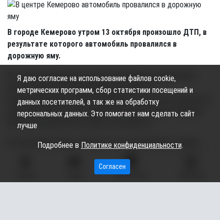
В городе Кемерово утром 13 октября произошло ДТП, в
результате которого автомобиль провалился в
дорожную яму.
По словам очевидцев, на дороге проводились ремонтные
Я даю согласие на использование файлов cookie,
работы. Водитель внедорожника не заметил
метрических программ, сбор статистики посещений и
предупреждающие знаки и провалился на своём автомобиле в
данных посетителей, а так же на обработку
дорожную яму, которую разрыли рабочие осуществляющие
персональных данных. Это помогает нам сделать сайт
ремонт проезжей части, пишет mk-kuzbass.ru.
лучше
В Госавтоинспекции отметили, что пострадавших в данной
Подробнее в
Политике конфиденциальности
.
ситуации нет, а причинен только материальный ущерб
транспортному средству. Также сотрудники полиции
Согласен
ГЛАВНАЯ
ВИДЕО
МЫ НА КАРТЕ
КОНТАКТЫ
напомнили водителям быть бдительными за рулём и обращать
внимание на дорожные знаки.
Подписывайтесь на наш канал в
Max
,
telegram-канал
и