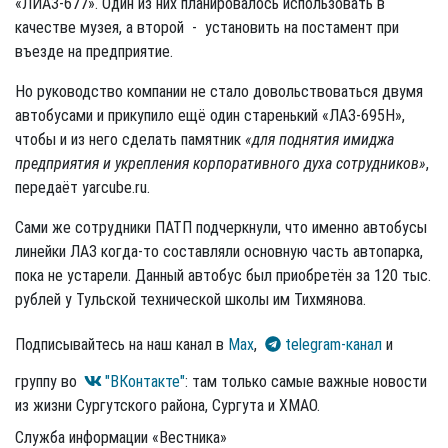
«ЛИАЗ-677». Один из них планировалось использовать в
качестве музея, а второй - установить на постамент при
въезде на предприятие.
Но руководство компании не стало довольствоваться двумя
автобусами и прикупило ещё один старенький «ЛАЗ-695Н»,
чтобы и из него сделать памятник
«для поднятия имиджа
предприятия и укрепления корпоративного духа сотрудников»
,
передаёт yarcube.ru.
Сами же сотрудники ПАТП подчеркнули, что именно автобусы
линейки ЛАЗ когда-то составляли основную часть автопарка,
пока не устарели. Данный автобус был приобретён за 120 тыс.
рублей у Тульской технической школы им Тихмянова.
Подписывайтесь на наш канал в
Max
,
telegram-канал
и
группу во
"ВКонтакте"
: там только самые важные новости
из жизни Сургутского района, Сургута и ХМАО.
Служба информации «Вестника»