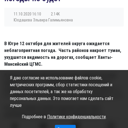
11.10.2020
16:10
2.14K
Юлдашева Эльвира Галимьяновна
В Югре 12 октября для жителей округа ожидается
неблагоприятная погода. Часть районов накроет туман,
ухудшится видимость на дорогах, сообщает Ханты-
Мансийский ЦГМС.
В округе в начале рабочей недели будет облачно, местами
Я даю согласие на использование файлов cookie,
пройдут снег и снег с дождём. Температура воздуха до
метрических программ, сбор статистики посещений и
среды продержится ночью +4, +9 ºС, на востоке округа 0, -5
данных посетителей, а так же на обработку
ºС , днем +8, +13 ºС, в северных и восточных районах 0, +5 ºС.
персональных данных. Это помогает нам сделать сайт
лучше
В Сургуте первая половина грядущей недели будет
дождливой и пасмурной, столбики термометров не
Подробнее в
Политике конфиденциальности
.
поднимутся выше +8 ºС.