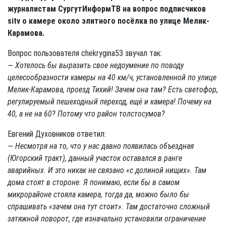
журналистам СургутИнформТВ на вопрос подписчиков
sitv о камере около элитного посёлка
по улице Мелик-
Карамова.
Вопрос пользователя chekrygina53 звучал так:
— Хотелось бы выразить свое недоумение по поводу
целесообразности камеры на 40 км/ч, установленной по улице
Мелик-Карамова, проезд Тихий! Зачем она там? Есть светофор,
регулируемый пешеходный переход, ещё и камера! Почему на
40, а не на 60? Потому что район толстосумов?
Евгений Духовников ответил:
— Несмотря на то, что у нас давно появилась объездная
(Югорский тракт), данный участок оставался в ранге
аварийных. И это никак не связано
«
с долиной нищих». Там
дома стоят в стороне. Я понимаю, если бы в самом
микрорайоне стояла камера, тогда да, можно было бы
спрашивать «зачем она тут стоит». Там достаточно сложный
затяжной поворот, где изначально установили ограничение