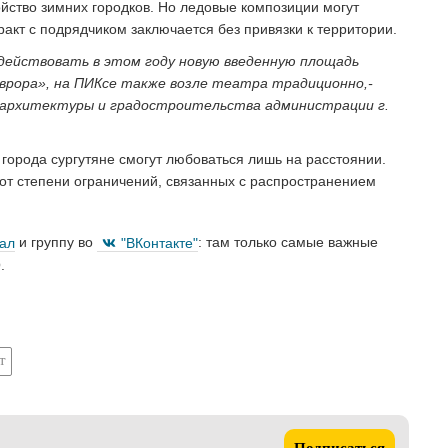
йство зимних городков. Но ледовые композиции могут
тракт с подрядчиком заключается без привязки к территории.
действовать в этом году новую введенную площадь
Аврора», на ПИКсе также возле театра традиционно,-
архитектуры и градостроительства администрации г.
города сургутяне смогут любоваться лишь на расстоянии.
ь от степени ограничений, связанных с распространением
нал
и группу во
"ВКонтакте"
: там только самые важные
.
т