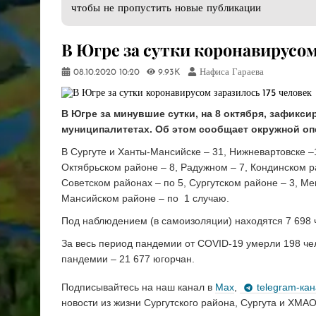
чтобы не пропустить новые публикации
В Югре за сутки коронавирусом
08.10.2020
10:20
9.93K
Нафиса Гараева
В Югре за минувшие сутки, на 8 октября, зафикс
муниципалитетах. Об этом сообщает окружной оп
В Сургуте и Ханты-Мансийске – 31, Нижневартовске –1
Октябрьском районе – 8, Радужном – 7, Кондинском 
Советском районах – по 5, Сургутском районе – 3, Ме
Мансийском районе – по 1 случаю.
Под наблюдением (в самоизоляции) находятся 7 698 ч
За весь период пандемии от COVID-19 умерли 198 чело
пандемии – 21 677 югорчан.
Подписывайтесь на наш канал в
Max
,
telegram-ка
новости из жизни Сургутского района, Сургута и ХМАО