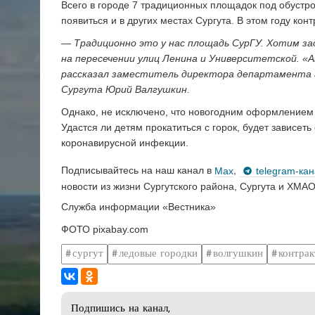
Всего в городе 7 традиционных площадок под обустро
появиться и в других местах Сургута. В этом году кон
— Традиционно это у нас площадь СурГУ. Хотим за
на пересечении улиц Ленина и Университетской. «
рассказал заместитель директора департамента 
Сургута Юрий Валгушкин.
Однако, не исключено, что новогодним оформлением 
Удастся ли детям прокатиться с горок, будет зависет
коронавирусной инфекции.
Подписывайтесь на наш канал в
Max
,
telegram-ка
новости из жизни Сургутского района, Сургута и ХМАО
Служба информации «Вестника»
ФОТО pixabay.com
сургут
ледовые городки
волгушкин
контрак
Подпишись на канал,