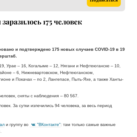
Подписаться
 заразилось 175 человек
ировано и подтверждено 175 новых случаев COVID-19 в 19
ерштаб.
9, Урае – 16, Когалыме – 12, Нягани и Нефтеюганске – 10,
районе – 6, Нижневартовском, Нефтеюганском,
гионе и Покачах – по 2, Лангепасе, Пыть-Яхе, а также Ханты-
еловек, сняты с наблюдения – 80 567.
век. За сутки излечились 94 человека, за весь период
нал
и группу во
"ВКонтакте"
: там только самые важные
.