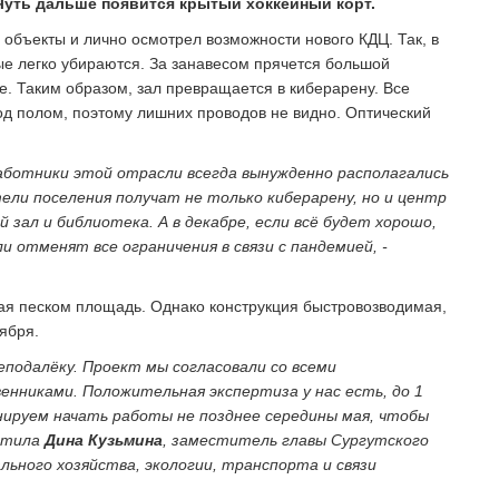
Чуть дальше появится крытый хоккейный корт.
объекты и лично осмотрел возможности нового КДЦ. Так, в
ые легко убираются. За занавесом прячется большой
. Таким образом, зал превращается в киберарену. Все
од полом, поэтому лишних проводов не видно. Оптический
работники этой отрасли всегда вынужденно располагались
ели поселения получат не только киберарену, но и центр
 зал и библиотека. А в декабре, если всё будет хорошо,
и отменят все ограничения в связи с пандемией, -
ная песком площадь. Однако конструкция быстровозводимая,
ября.
еподалёку. Проект мы согласовали со всеми
нниками. Положительная экспертиза у нас есть, до 1
нируем начать работы не позднее середины мая, чтобы
метила
Дина Кузьмина
, заместитель главы Сургутского
ьного хозяйства, экологии, транспорта и связи