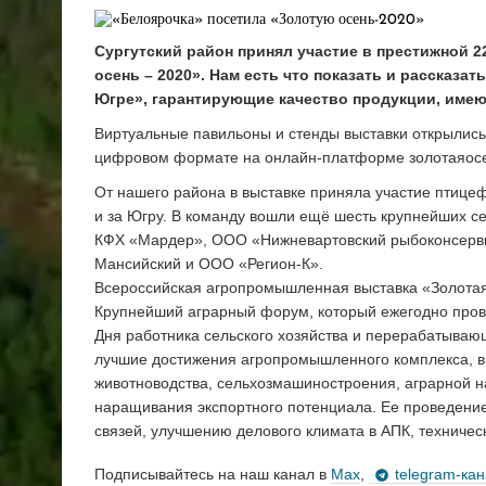
Сургутский район принял участие в престижной 
осень – 2020». Нам есть что показать и рассказа
Югре», гарантирующие качество продукции, имею
Виртуальные павильоны и стенды выставки открылись 
цифровом формате на онлайн-платформе золотаяос
От нашего района в выставке приняла участие птице
и за Югру. В команду вошли ещё шесть крупнейших с
КФХ «Мардер», ООО «Нижневартовский рыбоконсервн
Мансийский и ООО «Регион-К».
Всероссийская агропромышленная выставка «Золотая 
Крупнейший аграрный форум, который ежегодно пров
Дня работника сельского хозяйства и перерабатыва
лучшие достижения агропромышленного комплекса, в 
животноводства, сельхозмашиностроения, аграрной н
наращивания экспортного потенциала. Ее проведени
связей, улучшению делового климата в АПК, техничес
Подписывайтесь на наш канал в
Max
,
telegram-ка