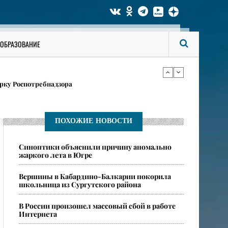
ги аккаунты на «Госуслугах»
ОБРАЗОВАНИЕ
в карточках
рку Роспотребнадзора
ги аккаунты на «Госуслугах»
ПОХОЖИЕ НОВОСТИ
​Синоптики объяснили причину аномально
в карточках
жаркого лета в Югре
​Вершины в Кабардино-Балкарии покорила
школьница из Сургутского района
​В России произошел массовый сбой в работе
Интернета