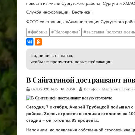
новости из жизни Сургутского района, Сургута и ХМАО
Служба информации «Вестника»
ФОТО со страницы «Администрация Сургутского райо
фабрика
"белоярочка"
выставка "золотая осень
Подпишись на канал,
чтобы не пропустить новые публикации
​В Сайгатиной достраивают но
07.10.2020
14:15
2.05K
Вольфсон Маргарита Олегов
Сегодня, 7 октября, Андрей Трубецкой побывал с
района. Здесь строится школьная столовая на 1
стадии – он готов на 93 процента.
Напомним, до появления собственной столовой учащ