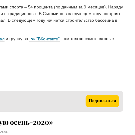
тами спорта – 54 процента (по данным за 9 месяцев). Наряду
 и о традиционных. В Сытомино в следующем году построят
ал. В следующем году начнётся строительство бассейна в
нал
и группу во
"ВКонтакте"
: там только самые важные
.
Подписаться
тую осень-2020»
овна