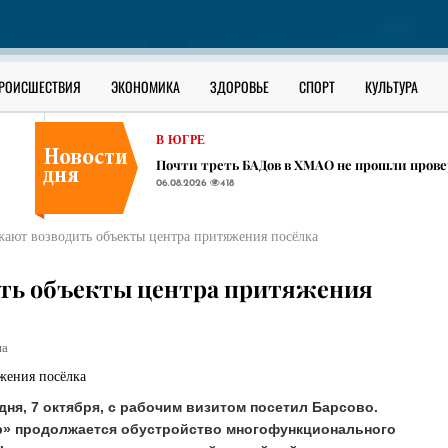
РОССИЯ
Школьник из села в ЯНАО взламывал за день
06.08.2026
412
ОФИЦИАЛЬНО
РОИСШЕСТВИЯ
ЭКОНОМИКА
ЗДОРОВЬЕ
СПОРТ
КУЛЬТУРА
Как уберечь ребенка от наркотиков: разбор 
06.08.2026
953
В ЮГРЕ
Почти треть БАДов в ХМАО не прошли прове
06.08.2026
418
РОССИЯ
Школьник из села в ЯНАО взламывал за день
жают возводить объекты центра притяжения посёлка
06.08.2026
412
ОФИЦИАЛЬНО
ить объекты центра притяжения
Как уберечь ребенка от наркотиков: разбор 
06.08.2026
953
на
дня, 7 октября, с рабочим визитом посетил Барсово.
ер» продолжается обустройство многофункционального