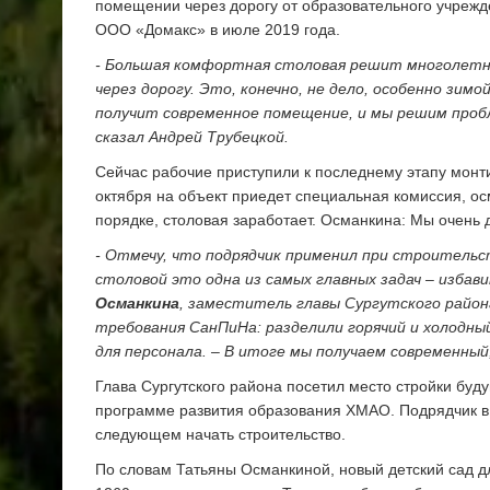
помещении через дорогу от образовательного учрежд
ООО «Домакс» в июле 2019 года.
- Большая комфортная столовая решит многолетню
через дорогу. Это, конечно, не дело, особенно зим
получит современное помещение, и мы решим пробл
сказал Андрей Трубецкой.
Сейчас рабочие приступили к последнему этапу монти
октября на объект приедет специальная комиссия, ос
порядке, столовая заработает. Османкина: Мы очень 
- Отмечу, что подрядчик применил при строитель
столовой это одна из самых главных задач – изба
Османкина
, заместитель главы Сургутского район
требования СанПиНа: разделили горячий и холодный
для персонала. – В итоге мы получаем современны
Глава Сургутского района посетил место стройки буду
программе развития образования ХМАО. Подрядчик в э
следующем начать строительство.
По словам Татьяны Османкиной, новый детский сад д