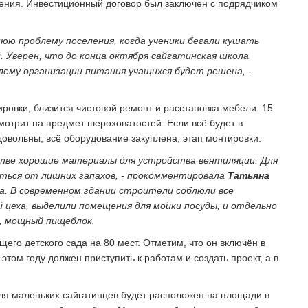
ения. Инвестиционный договор был заключен с подрядчиком
ю проблему поселения, когда ученики бегали кушать
ой. Уверен, что до конца октября сайгатинская школа
ему организации питания учащихся будет решена, -
ровки, близится чистовой ремонт и расстановка мебели. 15
мотрит на предмет шероховатостей. Если всё будет в
довольны, всё оборудование закуплена, этап монтировки.
стве хорошие материалы для устройства вентиляции. Для
виться от лишних запахов, - прокомментировала
Татьяна
а. В современном здании строители соблюли все
 цеха, выделили помещения для мойки посуды, и отдельно
й, мощный пищеблок.
щего детского сада на 80 мест. Отметим, что он включён в
том году должен приступить к работам и создать проект, а в
ля маленьких сайгатинцев будет расположен на площади в