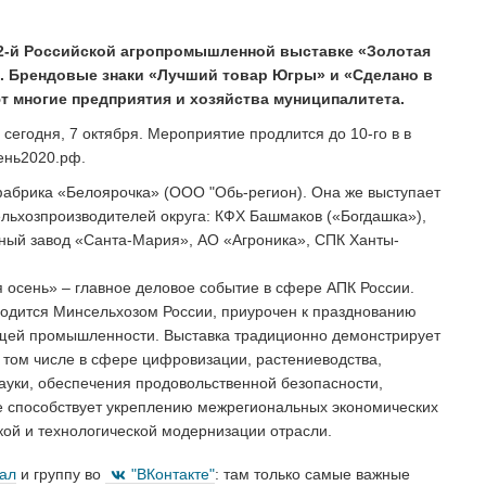
22-й Российской агропромышленной выставке «Золотая
ть. Брендовые знаки «Лучший товар Югры» и «Сделано в
т многие предприятия и хозяйства муниципалитета.
сегодня, 7 октября. Мероприятие продлится до 10-го в в
ень2020.рф.
фабрика «Белоярочка» (ООО "Обь-регион). Она же выступает
ельхозпроизводителей округа: КФХ Башмаков («Богдашка»),
ый завод «Санта-Мария», АО «Агроника», СПК Ханты-
осень» – главное деловое событие в сфере АПК России.
одится Минсельхозом России, приурочен к празднованию
ющей промышленности. Выставка традиционно демонстрирует
том числе в сфере цифровизации, растениеводства,
ауки, обеспечения продовольственной безопасности,
е способствует укреплению межрегиональных экономических
кой и технологической модернизации отрасли.
нал
и группу во
"ВКонтакте"
: там только самые важные