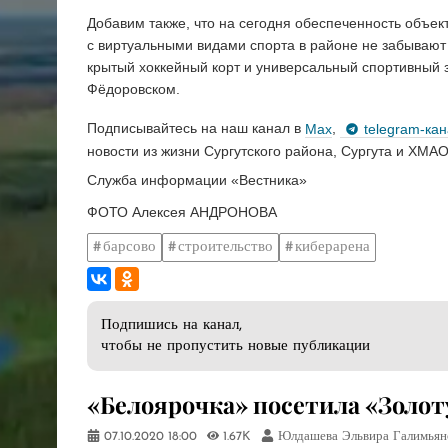
Добавим также, что на сегодня обеспеченность объек
с виртуальными видами спорта в районе не забывают
крытый хоккейный корт и универсальный спортивный з
Фёдоровском.
Подписывайтесь на наш канал в
Max
,
telegram-ка
новости из жизни Сургутского района, Сургута и ХМАО
Служба информации «Вестника»
ФОТО Алексея АНДРОНОВА
барсово
строительство
киберарена
Подпишись на канал,
чтобы не пропустить новые публикации
​«Белоярочка» посетила «Золо
07.10.2020
18:00
1.67K
Юлдашева Эльвира Галимьян