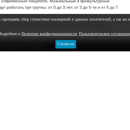
ан современный пищеблок. Музыкальный и физкультурный
работать три группы: от 0 до 3 лет, от 3 до 5-ти и от 5 до 7
х программ, сбор статистики посещений и данных посетителей, а так же 
нал
и группу во
"ВКонтакте"
: там только самые важные
.
Подробнее в
Политике конфиденциальности
.
Пользовательское соглашени
Согласен
ЕДАКЦИОННАЯ ПОЛИТИКА
сад
трубецкой
Подписаться
КОНТАКТЫ
Адрес редакции: 628412, Ханты-Мансийский автономный округ-Юг
тел. (3462) 244 221, email: vestniksr@vestniksr.ru