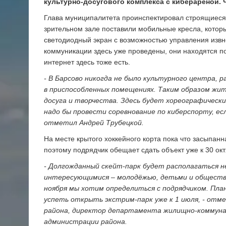
культурно-досугового комплекса с киберареной. 
Глава муниципалитета проинспектировал строящиеся 
зрительном зале поставили мобильные кресла, котор
светодиодный экран с возможностью управления извне
коммуникации здесь уже проведены, они находятся п
интернет здесь тоже есть.
- В Барсово никогда не было культурного центра, 
в приспособленных помещениях. Таким образом жит
досуга и творчества. Здесь будет хореографический
надо бы провести соревнование по киберспорту, есл
отметил Андрей Трубецкой.
На месте крытого хоккейного корта пока что засыпан
поэтому подрядчик обещает сдать объект уже к 30 окт
- Долгожданный скейт-парк будет располагаться н
интересующимися – молодёжью, детьми и обществе
ноября мы хотим определиться с подрядчиком. Пла
успеть открыть экстрим-парк уже к 1 июля, - от
района, директор департамента жилищно-коммунал
администрации района.