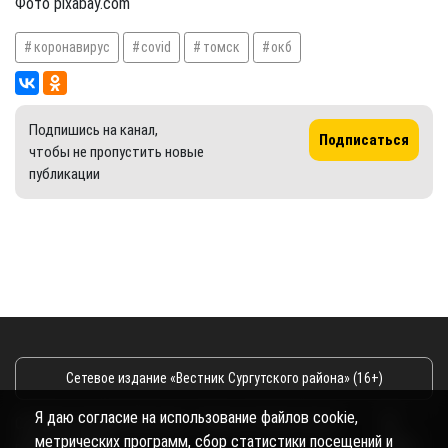
Фото pixabay.com
коронавирус
covid
томск
окб
Подпишись на канал,
Подписаться
чтобы не пропустить новые
публикации
Сетевое издание «Вестник Сургутского района» (16+)
Я даю согласие на использование файлов cookie,
Сетевое издание Вестник - Новости Сургутского
©
метрических программ, сбор статистики посещений и
района и Югры
2026