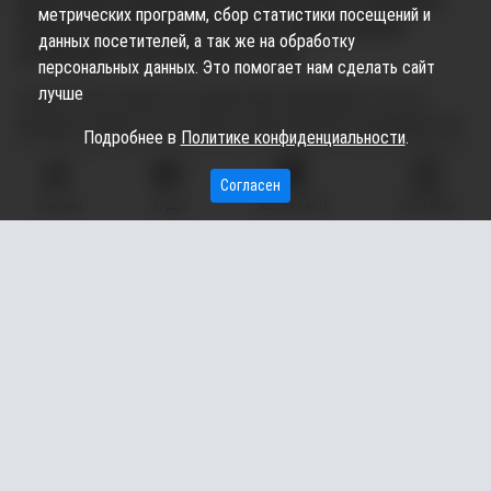
крыла Ханты-Мансийского регионального отделения
метрических программ, сбор статистики посещений и
общероссийской общественно-государственной
данных посетителей, а так же на обработку
организации «Союз женщин России».
персональных данных. Это помогает нам сделать сайт
лучше
Целью Союза является содействие повышению статуса
женщин в обществе, их роли в политической, экономической,
Подробнее в
Политике конфиденциальности
.
социальной и культурной жизни страны, защита их интересов.
Согласен
ГЛАВНАЯ
ВИДЕО
МЫ НА КАРТЕ
КОНТАКТЫ
Мадине предстоит не только защищать интересы женщин
молодого возраста Сургутского района, но и активно
включаться в мероприятия, которые будут способствовать
возрождению нравственных и духовных ценностей,
сохранению культурных традиций.
-Я сама молодая мамочка, поэтому не понаслышке знаю о
трудностях, с которыми сталкиваются мои ровесницы.
Мне, наверное, повезло: меня окружает моя семья,
которая является для меня опорой, и уже ставшие для