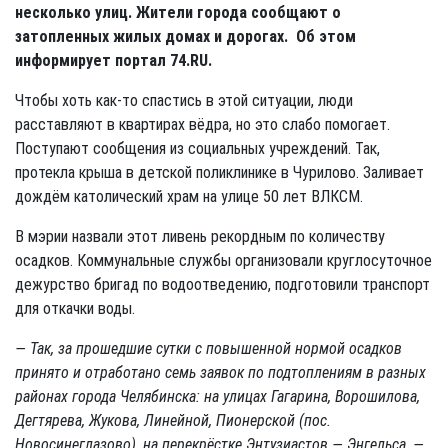
несколько улиц. Жители города сообщают о
затопленных жилых домах и дорогах. Об этом
информирует портал 74.RU.
Чтобы хоть как-то спастись в этой ситуации, люди
расставляют в квартирах вёдра, но это слабо помогает.
Поступают сообщения из социальных учреждений. Так,
протекла крыша в детской поликлинике в Чурилово. Заливает
дождём католический храм на улице 50 лет ВЛКСМ.
В мэрии назвали этот ливень рекордным по количеству
осадков. Коммунальные службы организовали круглосуточное
дежурство бригад по водоотведению, подготовили транспорт
для откачки воды.
— Так, за прошедшие сутки с повышенной нормой осадков
принято и отработано семь заявок по подтоплениям в разных
районах города Челябинска: на улицах Гагарина, Ворошилова,
Дегтярева, Жукова, Линейной, Пионерской (пос.
Новосинеглазово), на перекрёстке Энтузиастов — Энгельса, —