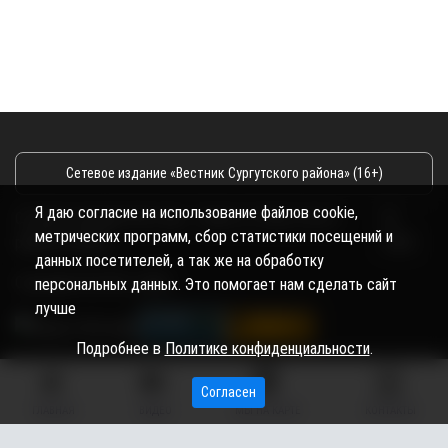
Сетевое издание «Вестник Сургутского района» (16+)
Я даю согласие на использование файлов cookie,
Сетевое издание Вестник - Новости Сургутского
©
метрических программ, сбор статистики посещений и
района и Югры
2026
данных посетителей, а так же на обработку
Copyright © 2018- 2026
персональных данных. Это помогает нам сделать сайт
лучше
Подробнее в
Политике конфиденциальности
.
Согласен
ГЛАВНАЯ
ВИДЕО
МЫ НА КАРТЕ
КОНТАКТЫ