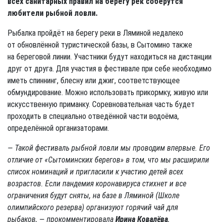
всех санитарных правил на берегу рек соберутся
любители рыбной ловли.
Рыбалка пройдёт на берегу реки в Ляминой недалеко
от обновлённой туристической базы, в Сытомино также
на береговой линии. Участники будут находиться на дистанции
друг от друга. Для участия в фестивале при себе необходимо
иметь спиннинг, блесну или джиг, соответствующее
обмундирование. Можно использовать прикормку, живую или
искусственную приманку. Соревновательная часть будет
проходить в специально отведённой части водоёма,
определённой организаторами.
— Такой фестиваль рыбной ловли мы проводим впервые. Его
отличие от «Сытоминских берегов» в том, что мы расширили
список номинаций и пригласили к участию детей всех
возрастов. Если пандемия коронавируса стихнет и все
ограничения будут сняты, на базе в Ляминой (Школе
олимпийского резерва) организуют горячий чай для
рыбаков, — прокомментировала
Ирина Ковалёва
,