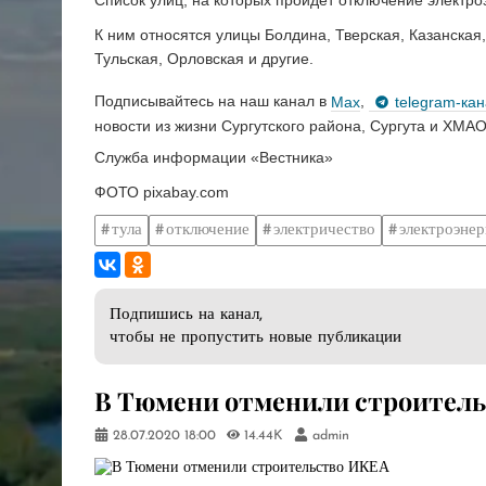
К ним относятся улицы Болдина, Тверская, Казанская,
Тульская, Орловская и другие.
Подписывайтесь на наш канал в
Max
,
telegram-ка
новости из жизни Сургутского района, Сургута и ХМАО
Служба информации «Вестника»
ФОТО pixabay.com
тула
отключение
электричество
электроэнер
Подпишись на канал,
чтобы не пропустить новые публикации
В Тюмени отменили строител
28.07.2020
18:00
14.44K
admin