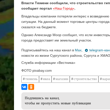
Власти Тюмени сообщили, что строительство ги
сообщает портал
«Наш Город»
.
Владельцы компании потеряли интерес к возведению
ситуации. На данный момент торговые центры города
сказался на бюджете.
Однако Александр Моор сообщил, что если инвесторы 
города предоставят им земельный участок.
Подписывайтесь на наш канал в
Max
,
telegram-ка
новости из жизни Сургутского района, Сургута и ХМАО
Служба информации «Вестника»
ФОТО pixabay.com
тюмень
икеа
магазин
строительство
кара
Подпишись на канал,
чтобы не пропустить новые публикации