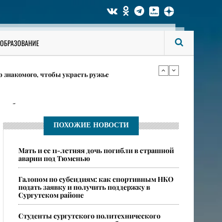
т работу летние лагеря
потерять связь с ребенком в период переходного
ОБРАЗОВАНИЕ
 знакомого, чтобы украсть ружье
т работу летние лагеря
ПОХОЖИЕ НОВОСТИ
потерять связь с ребенком в период переходного
Мать и ее 11-летняя дочь погибли в страшной
аварии под Тюменью
Галопом по субсидиям: как спортивным НКО
подать заявку и получить поддержку в
Сургутском районе
Студенты сургутского политехнического