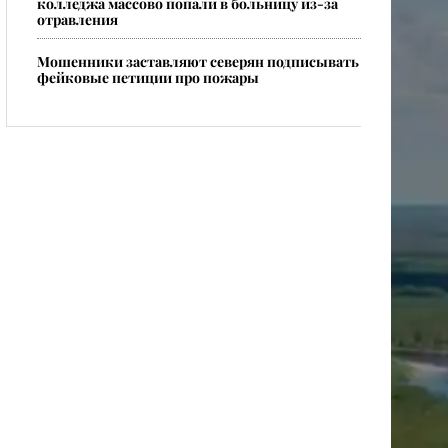
колледжа массово попали в больницу из-за
отравления
Мошенники заставляют северян подписывать
фейковые петиции про пожары