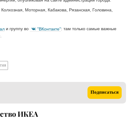
 Колхозная, Моторная, Кабакова, Рязанская, Головина,
нал
и группу во
"ВКонтакте"
: там только самые важные
.
гия
Подписаться
ьство ИКЕА