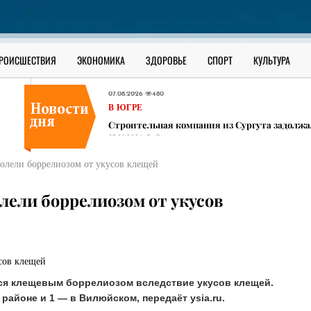
В ЮГРЕ
Пара байкеров, отмечавшая медовый месяц в
Тюмень
07.08.2026
457
РОИСШЕСТВИЯ
ЭКОНОМИКА
ЗДОРОВЬЕ
СПОРТ
КУЛЬТУРА
В ЮГРЕ
В Сургутском районе ищут утонувшего в О
07.08.2026
480
В ЮГРЕ
​Строительная компания из Сургута задолжа
07.08.2026
474
В ЮГРЕ
болели боррелиозом от укусов клещей
Пара байкеров, отмечавшая медовый месяц в
Тюмень
07.08.2026
457
лели боррелиозом от укусов
В ЮГРЕ
В Сургутском районе ищут утонувшего в О
07.08.2026
480
хся клещевым боррелиозом вследствие укусов клещей.
районе и 1 — в Вилюйском, передаёт ysia.ru.