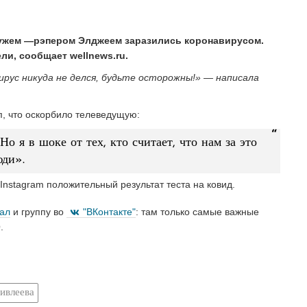
мужем —рэпером Элджеем заразились коронавирусом.
ли, сообщает wellnews.ru.
ирус никуда не делся, будьте осторожны!» — написала
п, что оскорбило телеведущую:
о я в шоке от тех, кто считает, что нам за это
юди».
Instagram положительный результат теста на ковид.
нал
и группу во
"ВКонтакте"
: там только самые важные
.
ивлеева