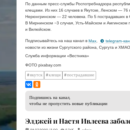
По данным пресс-службы Роспотребнадзора республики
клещами. Из них 16 случаев в Якутске, Ленском — 7
Нерюнгринском — 22 человека. По 5 пострадавших в
В Мирнинском −3 случая, Усть-Майском и Амгинском 
и Вилюйском.
Подписывайтесь на наш канал в
Max
,
telegram-ка
новости из жизни Сургутского района, Сургута и ХМАО
Служба информации «Вестника»
ФОТО pixabay.com
якутск
клещи
пострадавшие
Подпишись на канал,
чтобы не пропустить новые публикации
Элджей и Настя Ивлеева забол