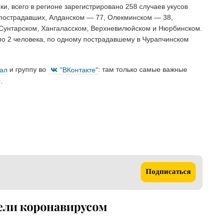
, всего в регионе зарегистрировано 258 случаев укусов
6 пострадавших, Алданском — 77, Олекминском — 38,
 Сунтарском, Хангаласском, Верхневилюйском и Нюрбинском.
по 2 человека, по одному пострадавшему в Чурапчинском
нал
и группу во
"ВКонтакте"
: там только самые важные
.
Подписаться
ели коронавирусом