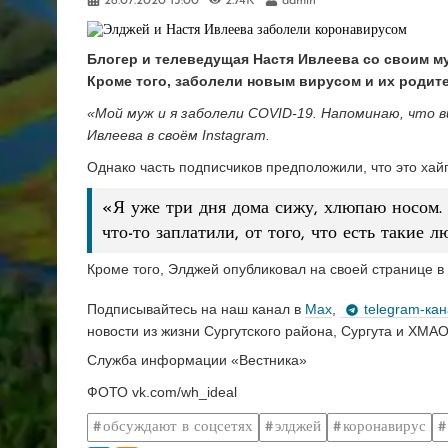
28.07.2020
13:00
2.74K
admin
Блогер и телеведущая Настя Ивлеева со своим 
Кроме того, заболели новым вирусом и их родите
«Мой муж и я заболели COVID-19. Напоминаю, что в
Ивлеева в своём Instagram.
Однако часть подписчиков предположили, что это хай
«Я уже три дня дома сижу, хлюпаю носом. Н
что-то заплатили, от того, что есть такие л
Кроме того, Элджей опубликовал на своей странице в 
Подписывайтесь на наш канал в
Max
,
telegram-ка
новости из жизни Сургутского района, Сургута и ХМАО
Служба информации «Вестника»
ФОТО vk.com/wh_ideal
обсуждают в соцсетях
элджей
коронавирус