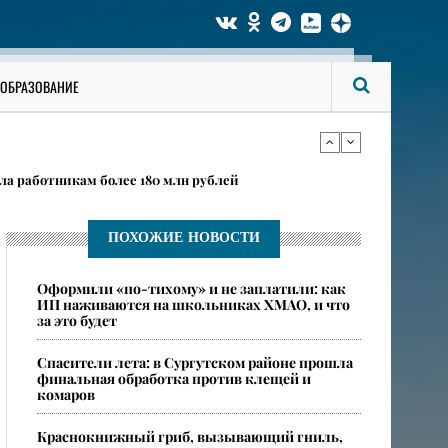
 пути, попала в смертельное ДТП на пути из ХМАО в
ОБРАЗОВАНИЕ
би мужчину
ла работникам более 180 млн рублей
ПОХОЖИЕ НОВОСТИ
 пути, попала в смертельное ДТП на пути из ХМАО в
Оформили «по-тихому» и не заплатили: как
ИП наживаются на школьниках ХМАО, и что
за это будет
би мужчину
Спасители лета: в Сургутском районе прошла
финальная обработка против клещей и
комаров
​Краснокнижный гриб, вызывающий гниль,