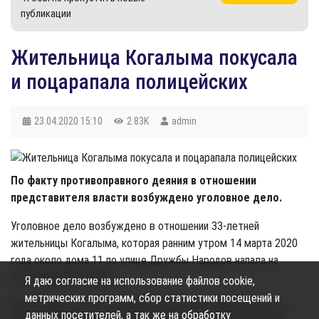
публикации
Жительница Когалыма покусала
и поцарапала полицейских
23.04.2020
15:10
2.83K
admin
По факту противоправного деяния в отношении
представителя власти возбуждено уголовное дело.
Уголовное дело возбуждено в отношении 33-летней
жительницы Когалыма, которая ранним утром 14 марта 2020
года около дома 11 по улице Дружбы Народов напала на
сотрудников полиции.
Я даю согласие на использование файлов cookie,
метрических программ, сбор статистики посещений и
Как сообщает пресс-служба СУ СК РФ по ХМАО-Югре, по
данных посетителей, а так же на обработку