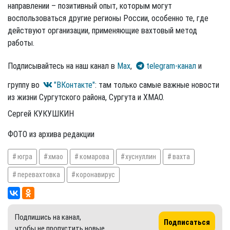
направлении – позитивный опыт, которым могут
воспользоваться другие регионы России, особенно те, где
действуют организации, применяющие вахтовый метод
работы.
Подписывайтесь на наш канал в
Max
,
telegram-канал
и
группу во
"ВКонтакте"
: там только самые важные новости
из жизни Сургутского района, Сургута и ХМАО.
Сергей КУКУШКИН
ФОТО из архива редакции
югра
хмао
комарова
хуснуллин
вахта
перевахтовка
коронавирус
Подпишись на канал,
Подписаться
чтобы не пропустить новые