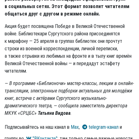
в социальных сетях. Этот формат позволит читателям
общаться друг с другом в режиме онлайн.
Акция будет посвящена Победе в Великой Отечественной
войне. Библиотекари Сургутского района присоединятся
к марафону — 25 апреля в группах библиотек они прочтут
строки из военной корреспонденции, личной переписки,
а также отрывки из любимых на фронте и в тылу книг времён
Великой Отечественной войны — и передадут эстафету
читателям.
— В программе «Библионочи» мастер-классы, лекции в онлайн-
трансляции, электронные подборки актуальных для молодёжи
книг, встреча с актёрами Сургутского музыкально-
драматического театра, — сообщила заместитель директора
МКУК «СРЦБС»
Татьяна Видова
.
Подписывайтесь на наш канал в
Max
,
telegram-канал
и
группу во
"ВКонтакте"
: там только самые важные новости