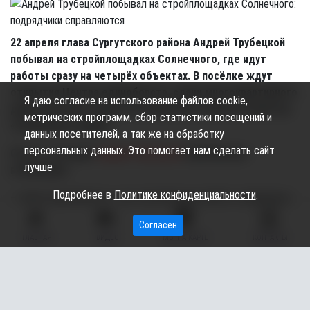
22 апреля глава Сургутского района Андрей Трубецкой
побывал на стройплощадках Солнечного, где идут
работы сразу на четырёх объектах. В посёлке ждут
открытия Центра единоборств, сдачи многоквартирного
Я даю согласие на использование файлов cookie,
дома, детского сада в 9-м квартале и благоустройства
метрических программ, сбор статистики посещений и
«Солнечного парка».
данных посетителей, а так же на обработку
персональных данных. Это помогает нам сделать сайт
Отчёт о поездке
Андрей Трубецкой
опубликовал
лучше
в Фейсбуке.
Подробнее в
Политике конфиденциальности
.
— Центр единоборств - все строительные работы завершены,
здание оборудовано рингом, тренажерами, борцовским
Согласен
ковром. Сейчас подрядчик — ИП Казмалы — занимается
ГЛАВНАЯ
ВИДЕО
МЫ НА КАРТЕ
КОНТАКТЫ
благоустройством территории. В том числе и участком дороги
по улице Космонавтов, который пострадал в процессе
строительства. Застройщик заверяет, что восстановит
асфальт, потому что без этого мы объект не примем. Площадь