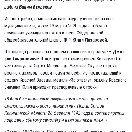
района
Вадим Булдаков
.
Из всех работ, присланных на конкурс учениками нашего
муниципалитета, жюри 13 марта 2020 года отобрало
сочинение ученицы восьмого класса Фёдоровской
общеобразовательной школы № 1
Юлии
Лазаревой
.
Школьница рассказала в своём сочинении о прадеде –
Дмит­
рии Гавриловиче Поцепуне
, который прошёл Великую Оте­
чественную войну от Москвы до Берлина. Скупые строки
военных архивов говорят сами за себя. Из представлений к
ордену Красной Звезды, медали «За отвагу», ордену Красного
Знамени Юлия приводит красноречивые строки:
«В борьбе с немецкими оккупантами не раз проявлял
смелость, находчивость, инициативу. Под д. Остров
Калининской области 28 февраля 1942 года в составе группы
подошёл к сбитому самолёту и взял экипаж в плен…»;
«2 марта 1942 года т. Поцепун, взяв ручной пулемёт и составив