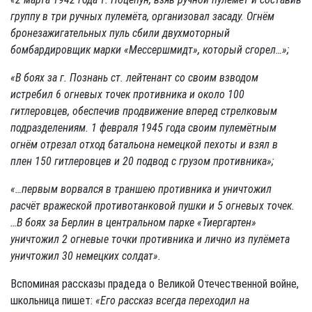
группу в три ручных пулемёта, организовал засаду. Огнём
бронезажигательных пуль сбили двухмоторный
бомбардировщик марки «Мессершмидт», который сгорел…»;
«В боях за г. Познань ст. лейтенант со своим взводом
истребил 6 огневых точек противника и около 100
гитлеровцев, обеспечив продвижение вперед стрелковым
подразделениям. 1 февраля 1945 года своим пулемётным
огнём отрезал отход батальона немецкой пехоты и взял в
плен 150 гитлеровцев и 20 подвод с грузом противника»;
«…первым ворвался в траншею противника и уничтожил
расчёт вражеской противотанковой пушки и 5 огневых точек.
…В боях за Берлин в центральном парке «Тиергартен»
уничтожил 2 огневые точки противника и лично из пулёмета
уничтожил 30 немецких солдат».
Вспоминая рассказы прадеда о Великой Отечественной войне,
школьница пишет:
«Его рассказ всегда переходил на