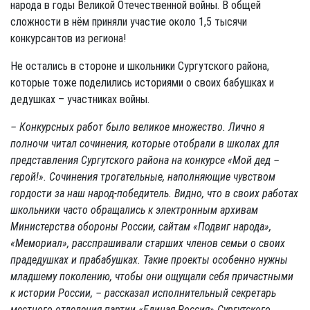
народа в годы Великой Отечественной войны. В общей
сложности в нём приняли участие около 1,5 тысячи
конкурсантов из региона!
Не остались в стороне и школьники Сургутского рай­она,
которые тоже поделились историями о своих бабушках и
дедушках – участниках войны.
– Конкурсных работ было великое множество. Лично я
полночи читал сочинения, которые отобрали в школах для
представления Сургутского района на конкурсе «Мой дед –
герой!». Сочинения трогательные, наполняющие чувством
гордости за наш народ-победитель. Видно, что в своих работах
школьники часто обращались к электронным архивам
Министерства обороны России, сайтам «Подвиг народа»,
«Мемориал», расспрашивали старших членов семьи о своих
прадедушках и прабабушках. Такие проекты особенно нужны
младшему поколению, чтобы они ощущали себя причастными
к истории России, – рассказал исполнительный секретарь
местного отделения партии «Единая Россия» Сургутского