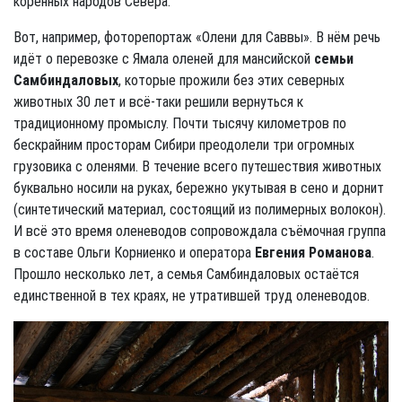
коренных народов Севера.
Вот, например, фоторепортаж «Олени для Саввы». В нём речь
идёт о перевозке с Ямала оленей для мансийской
семьи
Самбиндаловых
, которые прожили без этих северных
животных 30 лет и всё-таки решили вернуться к
традиционному промыслу. Почти тысячу километров по
бескрайним просторам Сибири преодолели три огромных
грузовика с оленями. В течение всего путешествия животных
буквально носили на руках, бережно укутывая в сено и дорнит
(синтетический материал, состоящий из полимерных волокон).
И всё это время оленеводов сопровождала съёмочная группа
в составе Ольги Корниенко и оператора
Евгения Романова
.
Прошло несколько лет, а семья Самбиндаловых остаётся
единственной в тех краях, не утратившей труд оленеводов.