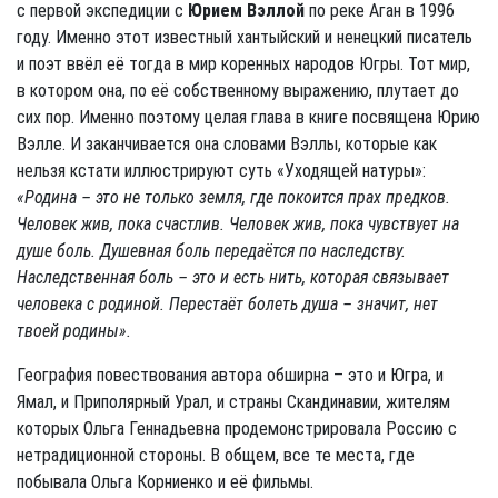
с первой экспедиции с
Юрием Вэллой
по реке Аган в 1996
году. Именно этот известный хантыйский и ненецкий писатель
и поэт ввёл её тогда в мир коренных народов Югры. Тот мир,
в котором она, по её собственному выражению, плутает до
сих пор. Именно поэтому целая глава в книге посвящена Юрию
Вэлле. И заканчивается она словами Вэллы, которые как
нельзя кстати иллюстрируют суть «Уходящей натуры»:
«Родина – это не только земля, где покоится прах предков.
Человек жив, пока счастлив. Человек жив, пока чувствует на
душе боль. Душевная боль передаётся по наследству.
Наследственная боль – это и есть нить, которая связывает
человека с родиной. Перестаёт болеть душа – значит, нет
твоей родины».
География повествования автора обширна – это и Югра, и
Ямал, и Приполярный Урал, и страны Скандинавии, жителям
которых Ольга Геннадьевна продемонстрировала Россию с
нетрадиционной стороны. В общем, все те места, где
побывала Ольга Корниенко и её фильмы.