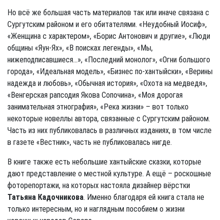
Но всё же большая часть материалов так или иначе связана с
Сургутским районом и его обитателями. «Неудобный Иосиф»,
«Женщина с характером», «Борис Антонович и другие», «Люди
общины «Яун-Ях», «В поисках легенды», «Мы,
нижеподписавшиеся…», «Последний монолог», «Огни большого
города», «Идеальная модель», «Бизнес по-хантыйски», «Верины
надежда и любовь», «Обычная история», «Охота на медведя»,
«Венгерская рапсодия Якова Сопочина», «Моя дорогая
занимательная этнография», «Река жизни» – вот только
некоторые новеллы автора, связанные с Сургутским районом.
Часть из них публиковалась в различных изданиях, в том числе
в газете «Вестник», часть не публиковалась нигде.
В книге также есть небольшие хантыйские сказки, которые
дают представление о местной культуре. А ещё – роскошные
фоторепортажи, на которых настояла дизайнер вёрстки
Татьяна Кадочникова
. Именно благодаря ей книга стала не
только интересным, но и наглядным пособием о жизни