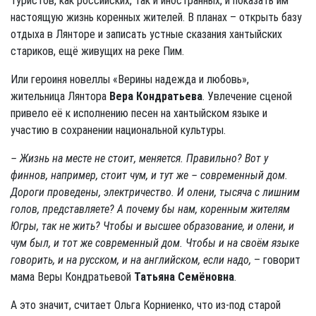
туристов, как российских, так и иностранных, и показать им
настоящую жизнь коренных жителей. В планах – открыть базу
отдыха в Лянторе и записать устные сказания хантыйских
стариков, ещё живущих на реке Пим.
Или героиня новеллы «Верины надежда и любовь»,
жительница Лянтора
Вера Кондратьева
. Увлечение сценой
привело её к исполнению песен на хантыйском языке и
участию в сохранении национальной культуры.
– Жизнь на месте не стоит, меняется. Правильно? Вот у
финнов, например, стоит чум, и тут же – современный дом.
Дороги проведены, электричество. И олени, тысяча с лишним
голов, представляете? А почему бы нам, коренным жителям
Югры, так не жить? Чтобы и высшее образование, и олени, и
чум был, и тот же современный дом. Чтобы и на своём языке
говорить, и на русском, и на английском, если надо,
– говорит
мама Веры Кондратьевой
Татьяна Семёновна
.
А это значит, считает Ольга Корниенко, что из-под старой