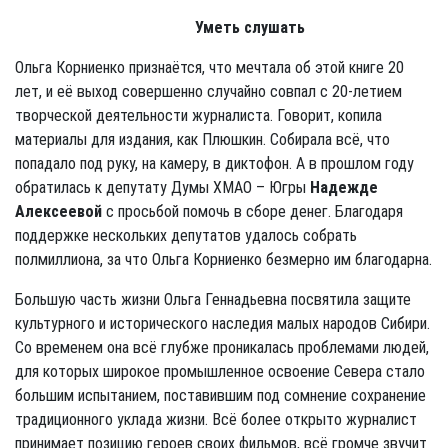
Уметь слушать
Ольга Корниенко признаётся, что мечтала об этой книге 20
лет, и её выход совершенно случайно совпал с 20-летием
творческой деятельности журналиста. Говорит, копила
материалы для издания, как Плюшкин. Собирала всё, что
попадало под руку, на камеру, в диктофон. А в прошлом году
обратилась к депутату Думы ХМАО – Югры
Надежде
Алексеевой
с просьбой помочь в сборе денег. Благодаря
поддержке нескольких депутатов удалось собрать
полмиллиона, за что Ольга Корниенко безмерно им благодарна.
Большую часть жизни Ольга Геннадьевна посвятила защите
культурного и исторического наследия малых народов Сибири.
Со временем она всё глубже проникалась проблемами людей,
для которых широкое промышленное освоение Севера стало
большим испытанием, поставившим под сомнение сохранение
традиционного уклада жизни. Всё более открыто журналист
принимает позицию героев своих фильмов, всё громче звучит