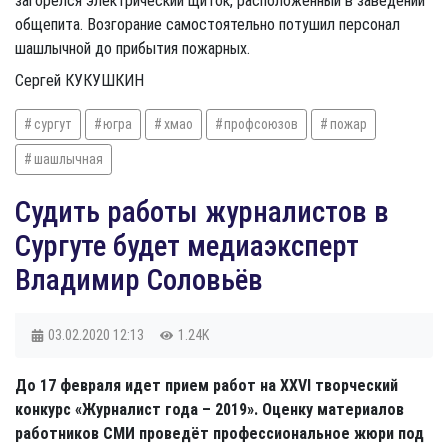
загорелся электрический щиток, расположенный в заведении
общепита. Возгорание самостоятельно потушил персонал
шашлычной до прибытия пожарных.
Сергей КУКУШКИН
сургут
югра
хмао
профсоюзов
пожар
шашлычная
Судить работы журналистов в
Сургуте будет медиаэксперт
Владимир Соловьёв
03.02.2020
12:13
1.24K
До 17 февраля идет прием работ на XXVI творческий
конкурс «Журналист года – 2019». Оценку материалов
работников СМИ проведёт профессиональное жюри под