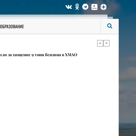
 ИП наживаются на школьниках ХМАО, и что за это
ОБРАЗОВАНИЕ
овится эпицентром масштабной стройки
или за хищение 9 тонн бензина в ХМАО
 ИП наживаются на школьниках ХМАО, и что за это
овится эпицентром масштабной стройки