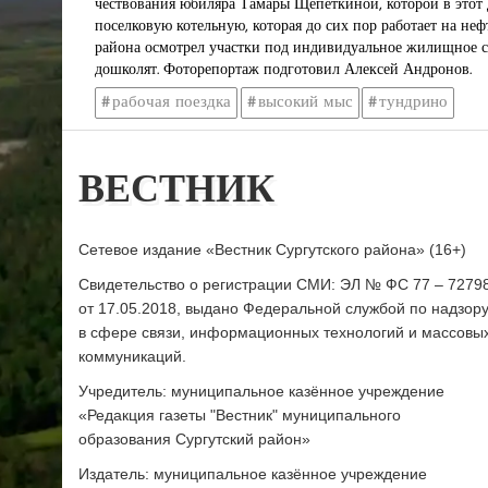
чествования юбиляра Тамары Щепёткиной, которой в этот 
поселковую котельную, которая до сих пор работает на неф
района осмотрел участки под индивидуальное жилищное ст
дошколят. Фоторепортаж подготовил Алексей Андронов.
рабочая поездка
высокий мыс
тундрино
ВЕСТНИК
Сетевое издание «Вестник Сургутского района» (16+)
Свидетельство о регистрации СМИ: ЭЛ № ФС 77 – 7279
от 17.05.2018, выдано Федеральной службой по надзор
в сфере связи, информационных технологий и массовы
коммуникаций.
Учредитель: муниципальное казённое учреждение
«Редакция газеты "Вестник" муниципального
образования Сургутский район»
Издатель: муниципальное казённое учреждение