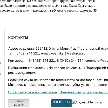
день исполнилось 80 лет. Далее Андрей Трубецкой отправился в
ти. Было принято решение перевести её на газ. Глава Сургутского
роительство и школу-комплекс на 60 мест с детским садом на 35
КОНТАКТЫ
Адрес редакции: 628412, Ханты-Мансийский автономный округ-Юг
тел. (3462) 244 221, email: vestniksr@vestniksr.ru
Коммерция: 8 (3462) 244 221, 8 (3462) 244 174, commers@vest
8
Публикации с пометкой «На правах рекламы», «Партнёрский 
у
рекламодателем.
х
Редакция сайта не несет ответственности за достоверность
Материалы помеченные этим значком публикуются на права
Пользовательское соглашение
Политика конфиденциальност